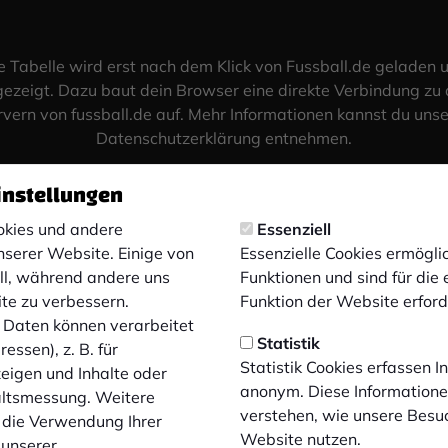
e Tabelle wird erst nach dem Klick von Fussball.de geladen 
ezeigt. Dazu baut dein Browser eine direkte Verbindung zu
rvern von fussball.de auf. Mehr Informationen kannst du unse
Datenschutzerklärung entnehmen.
Tabelle laden
instellungen
kies und andere
Essenziell
nserer Website. Einige von
Essenzielle Cookies ermögl
ell, während andere uns
Funktionen und sind für die
ite zu verbessern.
Funktion der Website erforde
Daten können verarbeitet
Statistik
essen), z. B. für
Statistik Cookies erfassen 
zeigen und Inhalte oder
anonym. Diese Informatione
altsmessung. Weitere
verstehen, wie unsere Besu
 die Verwendung Ihrer
Website nutzen.
 unserer