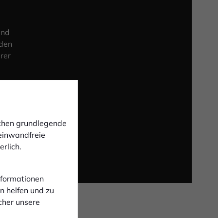
und
 den
rer
ichen grundlegende
 einwandfreie
rlich.
Informationen
n helfen und zu
cher unsere