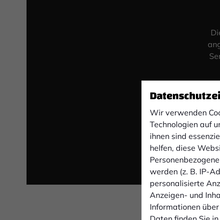
Di
ang
Se
Datenschutze
Wir verwenden Coo
Technologien auf u
ihnen sind essenzi
helfen, diese Webs
Personenbezogene 
werden (z. B. IP-Adr
personalisierte An
Anzeigen- und Inh
Informationen über
Daten finden Sie in