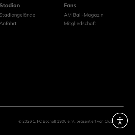
Stadion
Fans
Stadiongelände
AM Ball-Magazin
Anfahrt
Mitgliedschaft
© 2026 1. FC Bocholt 1900 e. V.,
präsentiert von
ClubShare