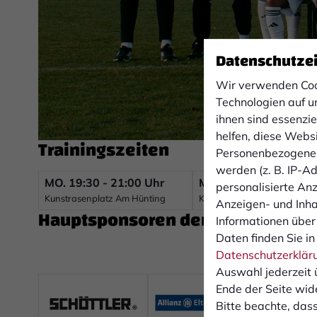
Datenschutze
Wir verwenden Coo
Technologien auf u
ihnen sind essenzi
helfen, diese Webs
Trainingszeiten
Personenbezogene 
werden (z. B. IP-Adr
MO.
19:30 - 21:00 Uhr
MI.
19:30 - 21:00 Uhr
personalisierte An
Kunstrasenplatz Am Hünting
Kunstrasenplatz Am Hüntin
Anzeigen- und Inh
Hauptsponsoren der Jugend
Informationen über
Daten finden Sie in
Datenschutzerklär
Auswahl jederzeit 
Ende der Seite wid
Bitte beachte, dass