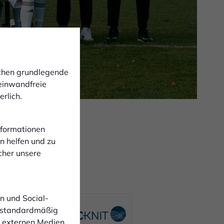
ichen grundlegende
 einwandfreie
rlich.
Informationen
n helfen und zu
cher unsere
n und Social-
 standardmäßig
n externen Medien