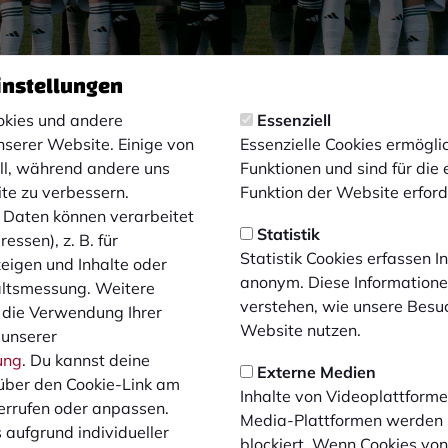
instellungen
kies und andere
Essenziell
nserer Website. Einige von
Essenzielle Cookies ermögl
ell, während andere uns
Funktionen und sind für die
ite zu verbessern.
Funktion der Website erforde
Daten können verarbeitet
Statistik
essen), z. B. für
FR.
18:00 - 19:30 Uhr
Statistik Cookies erfassen 
zeigen und Inhalte oder
g
Nebenplatz Alffstraße
anonym. Diese Informatione
altsmessung. Weitere
verstehen, wie unsere Besu
 die Verwendung Ihrer
Website nutzen.
 unserer
ung
. Du kannst deine
Externe Medien
über den Cookie-Link am
Inhalte von Videoplattforme
errufen oder anpassen.
Media-Plattformen werden
 aufgrund individueller
blockiert. Wenn Cookies vo