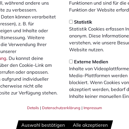
ell, während andere uns
Funktionen und sind für die
ite zu verbessern.
Funktion der Website erforde
Daten können verarbeitet
Statistik
essen), z. B. für
Statistik Cookies erfassen 
zeigen und Inhalte oder
anonym. Diese Informatione
Spieltermine werden erst nach dem Klick von Fussball.de ge
altsmessung. Weitere
verstehen, wie unsere Besu
ngezeigt. Dazu baut dein Browser eine direkte Verbindung 
 die Verwendung Ihrer
Website nutzen.
rvern von fussball.de auf. Mehr Informationen kannst du unse
 unserer
Datenschutzerklärung entnehmen.
ung
. Du kannst deine
Externe Medien
über den Cookie-Link am
Inhalte von Videoplattforme
Inhalte laden
errufen oder anpassen.
Media-Plattformen werden
 aufgrund individueller
blockiert. Wenn Cookies vo
cherweise nicht alle
akzeptiert werden, bedarf de
site zur Verfügung stehen.
Inhalte keiner manuellen Ei
Details
|
Datenschutzerklärung
|
Impressum
Auswahl bestätigen
Alle akzeptieren