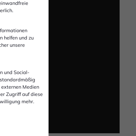
 einwandfreie
rlich.
Informationen
n helfen und zu
laden
cher unsere
zu den
rer
n und Social-
 standardmäßig
n externen Medien
r Zugriff auf diese
nwilligung mehr.