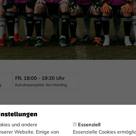
FR.
18:00 - 19:30 Uhr
g
Kunstrasenplatz Am Hünting
instellungen
kies und andere
Essenziell
nserer Website. Einige von
Essenzielle Cookies ermögl