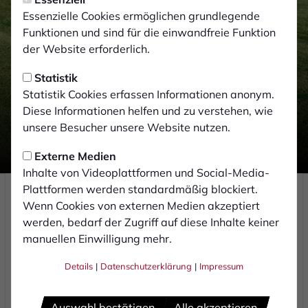
Essenzielle Cookies ermöglichen grundlegende
Funktionen und sind für die einwandfreie Funktion
der Website erforderlich.
Profis
-
07.08.2026
Statistik
1. FC Bocholt verpflichtet
Statistik Cookies erfassen Informationen anonym.
Filip Ilić
Diese Informationen helfen und zu verstehen, wie
unsere Besucher unsere Website nutzen.
Externe Medien
Inhalte von Videoplattformen und Social-Media-
Samstag, 15.08.2026 | Regionalliga West
Plattformen werden standardmäßig blockiert.
Wenn Cookies von externen Medien akzeptiert
ANSTOSS
14:00
werden, bedarf der Zugriff auf diese Inhalte keiner
manuellen Einwilligung mehr.
Bor. M'Gladbach
1. FC Bocholt
Details
|
Datenschutzerklärung
|
Impressum
Matchcenter
Auswahl bestätigen
Alle akzeptieren