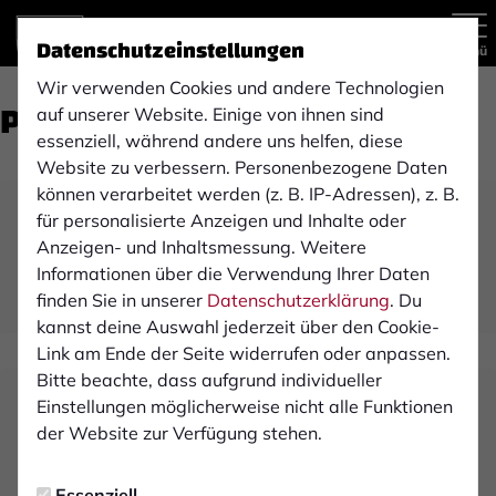
Datenschutzeinstellungen
Menü
Wir verwenden Cookies und andere Technologien
Profis
auf unserer Website. Einige von ihnen sind
essenziell, während andere uns helfen, diese
Website zu verbessern. Personenbezogene Daten
können verarbeitet werden (z. B. IP-Adressen), z. B.
Suche
für personalisierte Anzeigen und Inhalte oder
Anzeigen- und Inhaltsmessung. Weitere
Informationen über die Verwendung Ihrer Daten
Suchen
finden Sie in unserer
Datenschutzerklärung
. Du
kannst deine Auswahl jederzeit über den Cookie-
Link am Ende der Seite widerrufen oder anpassen.
Bitte beachte, dass aufgrund individueller
Kategorien
Einstellungen möglicherweise nicht alle Funktionen
der Website zur Verfügung stehen.
Kaderplanung
Niederrheinpokal
Essenziell