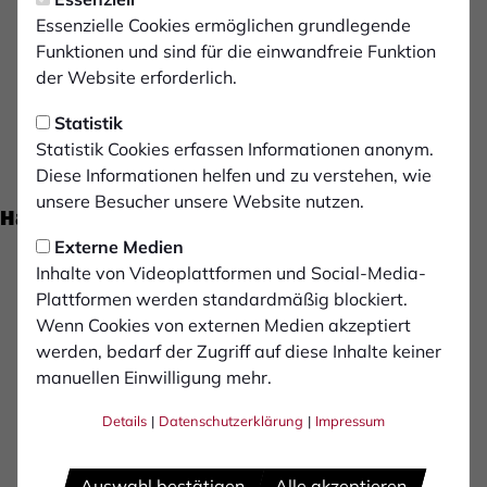
Essenzielle Cookies ermöglichen grundlegende
Trainingszeiten
Funktionen und sind für die einwandfreie Funktion
der Website erforderlich.
DI.
18:00 - 19:30 Uhr
Bambini-Arena (Kunstrasen-Kleinfeld)
Statistik
Statistik Cookies erfassen Informationen anonym.
DO.
18:00 - 19:30 Uhr
Diese Informationen helfen und zu verstehen, wie
Bambini-Arena (Kunstrasen-Kleinfeld)
unsere Besucher unsere Website nutzen.
Hauptsponsoren der Jugend
Externe Medien
Inhalte von Videoplattformen und Social-Media-
Plattformen werden standardmäßig blockiert.
Wenn Cookies von externen Medien akzeptiert
werden, bedarf der Zugriff auf diese Inhalte keiner
manuellen Einwilligung mehr.
Details
|
Datenschutzerklärung
|
Impressum
Auswahl bestätigen
Alle akzeptieren