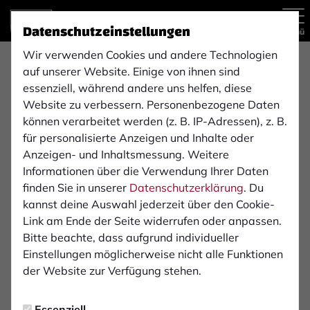
Datenschutzeinstellungen
Menü
Wir verwenden Cookies und andere Technologien
5G IT Service GmbH
auf unserer Website. Einige von ihnen sind
essenziell, während andere uns helfen, diese
Website zu verbessern. Personenbezogene Daten
können verarbeitet werden (z. B. IP-Adressen), z. B.
IT & Technologie
für personalisierte Anzeigen und Inhalte oder
Die Anforderungen an die IT sind in Zeiten von Cloud
Anzeigen- und Inhaltsmessung. Weitere
und Digitalisierung besonders hoch: Agilität, Sicherheit
Informationen über die Verwendung Ihrer Daten
und Wirtschaftlichkeit sind gefragt. Unser
finden Sie in unserer
Datenschutzerklärung
. Du
ganzheitlicher Ansatz bei Beratung, Konzeptionierung,
kannst deine Auswahl jederzeit über den Cookie-
Realisierung und Betreuung ergibt passgenaue IT
Link am Ende der Seite widerrufen oder anpassen.
Lösungen. Die wirtschaftlichen
Bitte beachte, dass aufgrund individueller
Unternehmensanforderungen werden hierbei
Einstellungen möglicherweise nicht alle Funktionen
berücksichtigt. Sie ermöglichen unseren Kunden eigene
der Website zur Verfügung stehen.
Ressourcen effektiver zu vernetzen, Mitarbeiter zu
entlasten und Geschäftsprozesse zu optimieren.
Essenziell