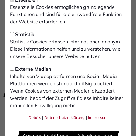
Essenzielle Cookies ermöglichen grundlegende
Funktionen und sind für die einwandfreie Funktion
der Website erforderlich.
Statistik
Statistik Cookies erfassen Informationen anonym.
Diese Informationen helfen und zu verstehen, wie
unsere Besucher unsere Website nutzen.
Externe Medien
Inhalte von Videoplattformen und Social-Media-
Plattformen werden standardmäßig blockiert.
Wenn Cookies von externen Medien akzeptiert
E-Mail schreiben
zur Website
werden, bedarf der Zugriff auf diese Inhalte keiner
Telefon: +4928643303110
manuellen Einwilligung mehr.
Industriestraße 13
Details
|
Datenschutzerklärung
|
Impressum
46342 Velen
2 Stellenausschreibungen
Auswahl bestätigen
Alle akzeptieren