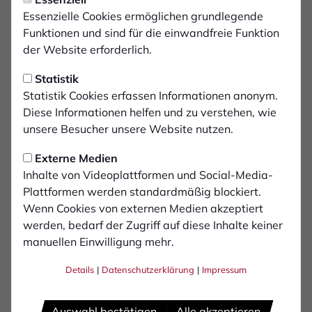
Rückbauarbeiten der
Essenzielle Cookies ermöglichen grundlegende
Spielfläche gestartet
Funktionen und sind für die einwandfreie Funktion
der Website erforderlich.
Im praemium Park am Hünting haben am
Statistik
heutigen Montag die ersten Rückbauarbeiten
Statistik Cookies erfassen Informationen anonym.
rund um die Spielfläche begonnen. Zunächst
Diese Informationen helfen und zu verstehen, wie
werden Zaunanlagen, Trainerbänke und
unsere Besucher unsere Website nutzen.
Werbeanlagen entfernt. Zudem wird der
Externe Medien
Spittweg vor der Haupttribüne zurückgebaut.
Inhalte von Videoplattformen und Social-Media-
Plattformen werden standardmäßig blockiert.
Im Anschluss erfolgt in mehreren Schritten der Rückbau
Wenn Cookies von externen Medien akzeptiert
des Stadionrasens samt Unterbau, ehe anschließend
werden, bedarf der Zugriff auf diese Inhalte keiner
der schichtweise Wiederaufbau sowie der Einbau der
manuellen Einwilligung mehr.
neuen Rasenheizung starten können.
Details
|
Datenschutzerklärung
|
Impressum
Auswahl bestätigen
Alle akzeptieren