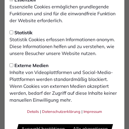
Essenzielle Cookies ermöglichen grundlegende
7
Funktionen und sind für die einwandfreie Funktion
Patrick Kurzen
der Website erforderlich.
9
Statistik
Cedric Euschen
Statistik Cookies erfassen Informationen anonym.
Diese Informationen helfen und zu verstehen, wie
10
Arnold Budimbu
unsere Besucher unsere Website nutzen.
Externe Medien
11
Maximilian Adamski
Inhalte von Videoplattformen und Social-Media-
Plattformen werden standardmäßig blockiert.
13
Wenn Cookies von externen Medien akzeptiert
Dominik Lanius
werden, bedarf der Zugriff auf diese Inhalte keiner
manuellen Einwilligung mehr.
16
Linus Olthoff
Details
|
Datenschutzerklärung
|
Impressum
18
Marlon Frey
Auswahl bestätigen
Alle akzeptieren