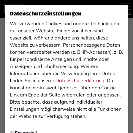
Datenschutzeinstellungen
Menü
Wir verwenden Cookies und andere Technologien
Regionalliga West , 31. Spieltag
auf unserer Website. Einige von ihnen sind
essenziell, während andere uns helfen, diese
Website zu verbessern. Personenbezogene Daten
können verarbeitet werden (z. B. IP-Adressen), z. B.
1:1
für personalisierte Anzeigen und Inhalte oder
1. FC Bocholt
Borussia Dortmund
Anzeigen- und Inhaltsmessung. Weitere
(1:0)
1. Mannschaft
2. Mannschaft
Informationen über die Verwendung Ihrer Daten
finden Sie in unserer
Datenschutzerklärung
. Du
kannst deine Auswahl jederzeit über den Cookie-
Übersicht
Livestream
Liveticker
Aufstellung
Link am Ende der Seite widerrufen oder anpassen.
Bitte beachte, dass aufgrund individueller
Startelf
Einstellungen möglicherweise nicht alle Funktionen
der Website zur Verfügung stehen.
1
Paul Grave
Essenziell