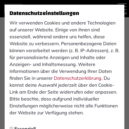
Datenschutzeinstellungen
Menü
Wir verwenden Cookies und andere Technologien
Regionalliga West , 26. Spieltag
auf unserer Website. Einige von ihnen sind
essenziell, während andere uns helfen, diese
Website zu verbessern. Personenbezogene Daten
können verarbeitet werden (z. B. IP-Adressen), z. B.
1:1
für personalisierte Anzeigen und Inhalte oder
SF Lotte
1. FC Bocholt 1900 e. V.
Anzeigen- und Inhaltsmessung. Weitere
(0:1)
1. Mannschaft
1. Mannschaft
Informationen über die Verwendung Ihrer Daten
finden Sie in unserer
Datenschutzerklärung
. Du
kannst deine Auswahl jederzeit über den Cookie-
Übersicht
Livestream
Liveticker
Aufstellung
Link am Ende der Seite widerrufen oder anpassen.
Bitte beachte, dass aufgrund individueller
Einstellungen möglicherweise nicht alle Funktionen
der Website zur Verfügung stehen.
Spielende
Essenziell