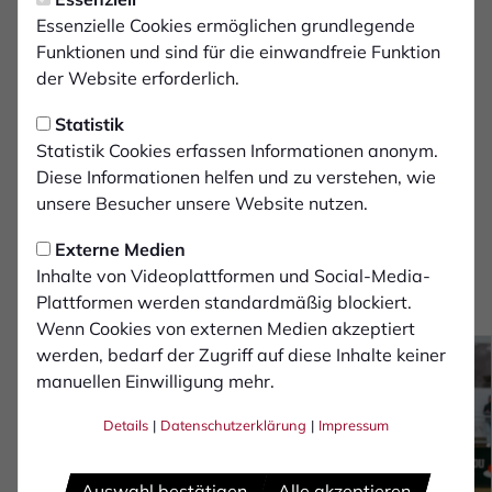
Lars Bramkamp
Essenzielle Cookies ermöglichen grundlegende
Funktionen und sind für die einwandfreie Funktion
Assistentin 1:
der Website erforderlich.
Nadine Westerhoff
Statistik
Statistik Cookies erfassen Informationen anonym.
Assistent 2:
Diese Informationen helfen und zu verstehen, wie
Timo Ebbing
unsere Besucher unsere Website nutzen.
Zuschauer:
Externe Medien
1683
Inhalte von Videoplattformen und Social-Media-
Plattformen werden standardmäßig blockiert.
Fotostrecke
Wenn Cookies von externen Medien akzeptiert
werden, bedarf der Zugriff auf diese Inhalte keiner
manuellen Einwilligung mehr.
Details
|
Datenschutzerklärung
|
Impressum
Auswahl bestätigen
Alle akzeptieren