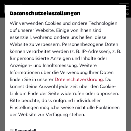
Datenschutzeinstellungen
Menü
Wir verwenden Cookies und andere Technologien
Regionalliga West , 23. Spieltag
auf unserer Website. Einige von ihnen sind
essenziell, während andere uns helfen, diese
Website zu verbessern. Personenbezogene Daten
können verarbeitet werden (z. B. IP-Adressen), z. B.
1:2
für personalisierte Anzeigen und Inhalte oder
1. FC Bocholt
Bonner SC
Anzeigen- und Inhaltsmessung. Weitere
(1:0)
1. Mannschaft
1. Mannschaft
Informationen über die Verwendung Ihrer Daten
finden Sie in unserer
Datenschutzerklärung
. Du
kannst deine Auswahl jederzeit über den Cookie-
Übersicht
Liveticker
Aufstellung
Link am Ende der Seite widerrufen oder anpassen.
Bitte beachte, dass aufgrund individueller
Infos zum Spiel
Einstellungen möglicherweise nicht alle Funktionen
der Website zur Verfügung stehen.
Schiedsrichter:
Essenziell