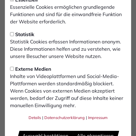
Essenzielle Cookies ermöglichen grundlegende
Funktionen und sind für die einwandfreie Funktion
der Website erforderlich.
Spielende
Statistik
Statistik Cookies erfassen Informationen anonym.
Diese Informationen helfen und zu verstehen, wie
Tor 1. FC Bocholt 1900 e. V..
90'
+6
unsere Besucher unsere Website nutzen.
Arnold Budimbu verwandelt den
Externe Medien
Elfmeter sicher.
Inhalte von Videoplattformen und Social-Media-
Plattformen werden standardmäßig blockiert.
Arnold Budimbu
Wenn Cookies von externen Medien akzeptiert
werden, bedarf der Zugriff auf diese Inhalte keiner
Elfmeter!
90'
+5
manuellen Einwilligung mehr.
Für Bocholt nach einem Foul an
Details
|
Datenschutzerklärung
|
Impressum
Batarilo
Auswahl bestätigen
Alle akzeptieren