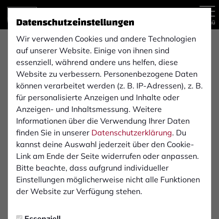
Datenschutzeinstellungen
Menü
Wir verwenden Cookies und andere Technologien
Regionalliga West , 7. Spieltag
auf unserer Website. Einige von ihnen sind
essenziell, während andere uns helfen, diese
0:2
Website zu verbessern. Personenbezogene Daten
1. FC Bocholt
Sportfreunde Siegen von
können verarbeitet werden (z. B. IP-Adressen), z. B.
(0:0)
1899 e.V.
1. Mannschaft
für personalisierte Anzeigen und Inhalte oder
1. Mannschaft
Anzeigen- und Inhaltsmessung. Weitere
Informationen über die Verwendung Ihrer Daten
finden Sie in unserer
Datenschutzerklärung
. Du
Übersicht
Liveticker
Aufstellung
kannst deine Auswahl jederzeit über den Cookie-
Link am Ende der Seite widerrufen oder anpassen.
Startelf
Bitte beachte, dass aufgrund individueller
Einstellungen möglicherweise nicht alle Funktionen
1
der Website zur Verfügung stehen.
Lucas Fox
Essenziell