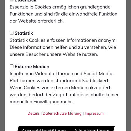
3
Julian Riedel
Essenzielle Cookies ermöglichen grundlegende
Funktionen und sind für die einwandfreie Funktion
5
der Website erforderlich.
Paul Donner
Statistik
7
Statistik Cookies erfassen Informationen anonym.
Patrick Kurzen
Diese Informationen helfen und zu verstehen, wie
unsere Besucher unsere Website nutzen.
8
Stipe Batarilo-Ćerdić
Externe Medien
Inhalte von Videoplattformen und Social-Media-
9
Cedric Euschen
Plattformen werden standardmäßig blockiert.
Wenn Cookies von externen Medien akzeptiert
werden, bedarf der Zugriff auf diese Inhalte keiner
10
Arnold Budimbu
manuellen Einwilligung mehr.
Details
|
Datenschutzerklärung
|
Impressum
11
Maximilian Adamski
Auswahl bestätigen
Alle akzeptieren