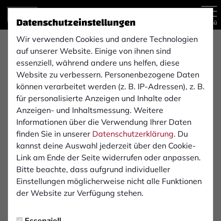
Datenschutzeinstellungen
Menü
Wir verwenden Cookies und andere Technologien
Regionalliga West , 6. Spieltag
auf unserer Website. Einige von ihnen sind
1:1
essenziell, während andere uns helfen, diese
Website zu verbessern. Personenbezogene Daten
Bonner SC
1. FC Bocholt 1900 e. V.
(0:0)
können verarbeitet werden (z. B. IP-Adressen), z. B.
1. Mannschaft
1. Mannschaft
für personalisierte Anzeigen und Inhalte oder
Anzeigen- und Inhaltsmessung. Weitere
Informationen über die Verwendung Ihrer Daten
Übersicht
Liveticker
Aufstellung
finden Sie in unserer
Datenschutzerklärung
. Du
kannst deine Auswahl jederzeit über den Cookie-
Infos zum Spiel
Link am Ende der Seite widerrufen oder anpassen.
Bitte beachte, dass aufgrund individueller
Einstellungen möglicherweise nicht alle Funktionen
Schiedsrichter:
der Website zur Verfügung stehen.
Laurent Wilmes
Essenziell