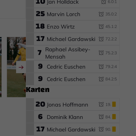
10
Jan Holldack
6.
0:1
25
Marvin Lorch
35.
0:2
18
Enzo Wirtz
45.
1:2
17
Michael Gardawski
72.
2:2
7
Raphael Assibey-
75.
2:3
Mensah
9
Cedric Euschen
79.
2:4
9
Cedric Euschen
84.
2:5
Karten
20
Jonas Hoffmann
19.
6
Dominik Klann
84.
17
Michael Gardawski
90.