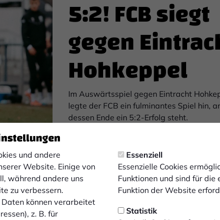
5:2! FCB siegt
gegen Eintrac
Hohkeppel
Im Auswärtsspiel gegen Eintracht Hohke
legte der FCB ein fulminantes Spiel hin, a
dessen Ende ein 5:2-Erfolg steht.
instellungen
zum Artikel
kies und andere
Essenziell
nserer Website. Einige von
Essenzielle Cookies ermögl
ell, während andere uns
Funktionen und sind für die
ite zu verbessern.
Funktion der Website erforde
Daten können verarbeitet
Statistik
FAN-INFOS
essen), z. B. für