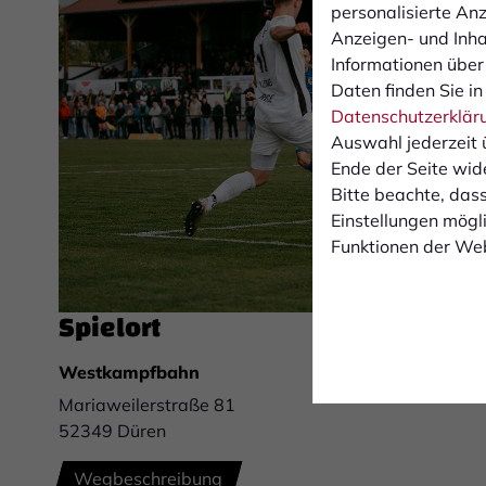
personalisierte An
Anzeigen- und Inh
Informationen über
Daten finden Sie in
Datenschutzerklär
Auswahl jederzeit 
Ende der Seite wid
Bitte beachte, dass
Einstellungen mögli
Funktionen der Web
Spielort
Westkampfbahn
Mariaweilerstraße 81
52349 Düren
Wegbeschreibung