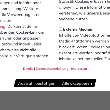
In Düren gege
Statistik Cookies erfassen 
zeigen und Inhalte oder
anonym. Diese Informatione
altsmessung. Weitere
verstehen, wie unsere Besu
 die Verwendung Ihrer
Hohkeppel
Website nutzen.
 unserer
ung
. Du kannst deine
Externe Medien
über den Cookie-Link am
Am Samstag gastiert der 1. FC Bocholt in
Inhalte von Videoplattforme
errufen oder anpassen.
Westkampfbahn in Düren. Gegner dort wi
Media-Plattformen werden
 aufgrund individueller
Aufsteiger Eintracht Hohkeppel.
blockiert. Wenn Cookies vo
cherweise nicht alle
akzeptiert werden, bedarf de
site zur Verfügung stehen.
Inhalte keiner manuellen Ei
zum Artikel
Details
|
Datenschutzerklärung
|
Impressum
Auswahl bestätigen
Alle akzeptieren