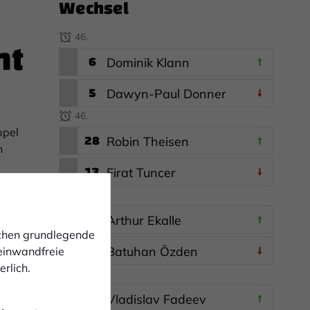
Wechsel
ht
46.
6
Dominik Klann
5
Dawyn-Paul Donner
46.
ppel
28
Robin Theisen
n
13
Firat Tuncer
47.
29
Arthur Ekalle
ichen grundlegende
27
Batuhan Özden
 einwandfreie
rlich.
48.
15
Vladislav Fadeev