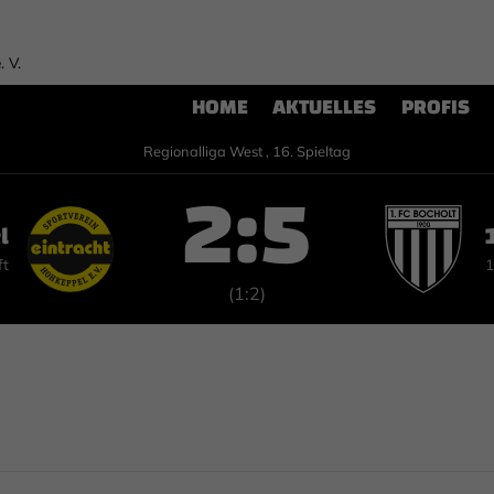
. V.
HOME
AKTUELLES
PROFIS
Regionalliga West , 16. Spieltag
2:5
l
ft
1
(1:2)