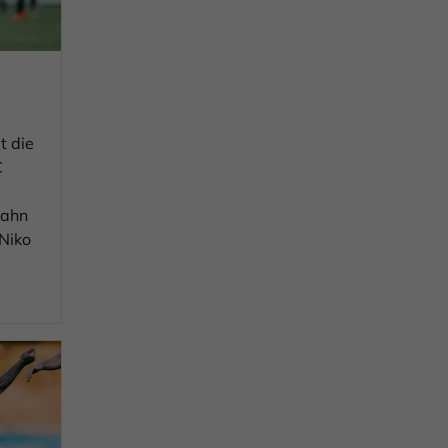
t die
C
Jahn
 Niko