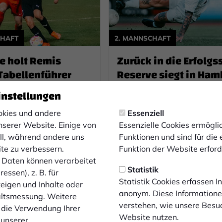
CHAFT
2. MANNSCHAFT
e holt Remis
Zurück in die Erfolgs
Tabellenführer
Reserve siegt in Ha
instellungen
ßball-Bezirksliga hat die
In der Fußball-Bezirksliga ha
chaft den nächsten
Reserve wieder in die Erfolg
kies und andere
Essenziell
erfolg errungen: Gegen
zurückgefunden: Gegen Rhe
nserer Website. Einige von
Essenzielle Cookies ermögl
llenprimus SV
Hamborn gelang ein 2:0-Sie
ell, während andere uns
Funktionen und sind für die
st gelang ein 2:2-
ite zu verbessern.
Funktion der Website erforde
Daten können verarbeitet
10.10.2022
Statistik
essen), z. B. für
Statistik Cookies erfassen 
zeigen und Inhalte oder
anonym. Diese Informatione
altsmessung. Weitere
verstehen, wie unsere Besu
 die Verwendung Ihrer
Website nutzen.
 unserer