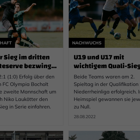
CHAFT
NACHWUCHS
 Sieg im dritten
U19 und U17 mit
 Reserve bezwingt
wichtigem Quali-Sie
a Bocholt
:1 (1:0) Erfolg über den
Beide Teams waren am 2.
 FC Olympia Bocholt
Spieltag in der Qualifikation
ie zweite Mannschaft um
Niederrheinliga erfolgreich. 
h Niko Laukötter den
Heimspiel gewannen sie jew
ieg in Serie einfahren.
zu Null.
28.08.2022