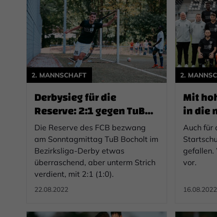
2. MANNSCHAFT
2. MANNS
Derbysieg für die
Mit hoh
Reserve: 2:1 gegen TuB
in die
Bocholt
Die Reserve des FCB bezwang
Auch für 
am Sonntagmittag TuB Bocholt im
Startschu
Bezirksliga-Derby etwas
gefallen.
überraschend, aber unterm Strich
vor.
verdient, mit 2:1 (1:0).
22.08.2022
16.08.2022