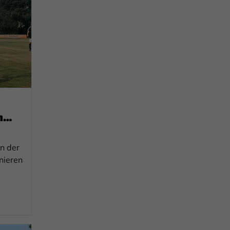
i
n
n der
nieren