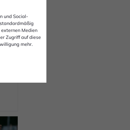
n und Social-
 standardmäßig
n externen Medien
r Zugriff auf diese
nwilligung mehr.
n
1:4
 RSV
nuten
lage.