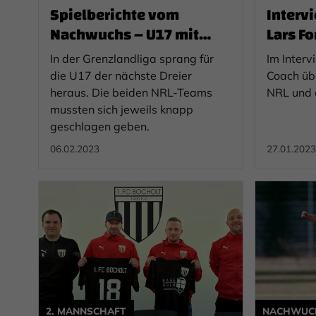
Spielberichte vom
Interv
Nachwuchs – U17 mit
Lars F
Kantersieg
In der Grenzlandliga sprang für
Im Interv
die U17 der nächste Dreier
Coach übe
heraus. Die beiden NRL-Teams
NRL und 
mussten sich jeweils knapp
geschlagen geben.
06.02.2023
27.01.2023
2. MANNSCHAFT
NACHWUC