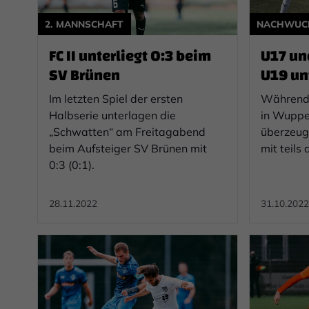
2. MANNSCHAFT
NACHWUC
FC II unterliegt 0:3 beim
U17 und
SV Brünen
U19 unt
Im letzten Spiel der ersten
Während 
Halbserie unterlagen die
in Wuppe
„Schwatten“ am Freitagabend
überzeug
beim Aufsteiger SV Brünen mit
mit teils
0:3 (0:1).
28.11.2022
31.10.2022