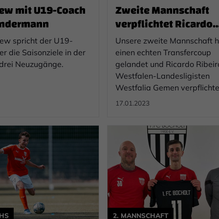
iew mit U19-Coach
Zweite Mannschaft
ondermann
verpflichtet Ricardo
Ribeiro
iew spricht der U19-
Unsere zweite Mannschaft 
r die Saisonziele in der
einen echten Transfercoup
drei Neuzugänge.
gelandet und Ricardo Ribei
Westfalen-Landesligisten
Westfalia Gemen verpflichte
17.01.2023
HS
2. MANNSCHAFT