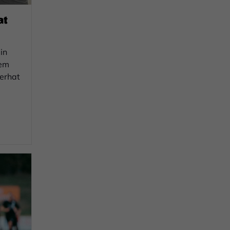
at
in
dem
Ferhat