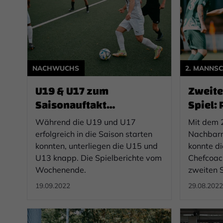
NACHWUCHS
2. MANNS
U19 & U17 zum
Zweiter
Saisonauftakt
Spiel:
erfolgreich – U15 & U13
Olympi
Während die U19 und U17
Mit dem 2
verlieren knapp
erfolgreich in die Saison starten
Nachbarn
konnten, unterliegen die U15 und
konnte d
U13 knapp. Die Spielberichte vom
Chefcoac
Wochenende.
zweiten S
19.09.2022
29.08.2022