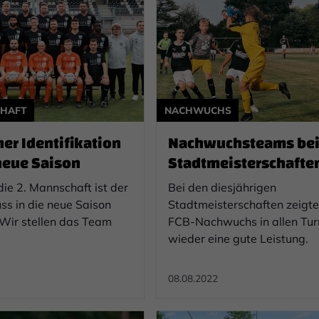
CHAFT
NACHWUCHS
er Identifikation
Nachwuchsteams be
 neue Saison
Stadtmeisterschafte
erfolgreich
die 2. Mannschaft ist der
Bei den diesjährigen
ss in die neue Saison
Stadtmeisterschaften zeigte
 Wir stellen das Team
FCB-Nachwuchs in allen Tur
wieder eine gute Leistung.
08.08.2022