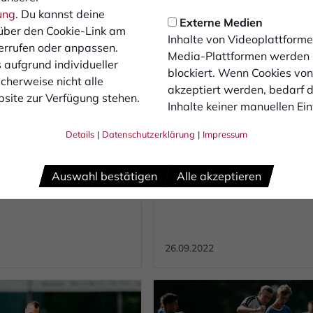
ung
. Du kannst deine
Externe Medien
über den Cookie-Link am
Inhalte von Videoplattforme
errufen oder anpassen.
Media-Plattformen werden
 aufgrund individueller
blockiert. Wenn Cookies vo
cherweise nicht alle
CHAFT
2. MANNSCHAFT
akzeptiert werden, bedarf de
site zur Verfügung stehen.
Inhalte keiner manuellen Ei
e unterliegt SV
Reserve verpasst de
n mit 1:5
Anschluss ans obere
Details
|
Datenschutzerklärung
|
Impressum
Tabellenmittelfeld- 
ochabend unterlag das
Beim Landesliga-Absteiger
Niederlage in Praest
 Coach Niko Laukötter
Praest setzte es nach 90 Mi
Auswahl bestätigen
Alle akzeptieren
tlicht gegen den SV
jedoch eine 1:4 (1:1) Nieder
26.09.2022