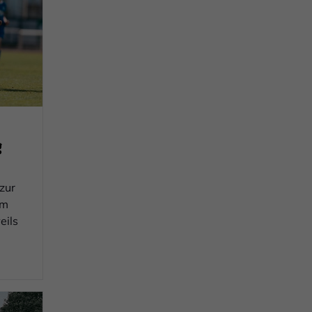
g
 zur
Im
eils