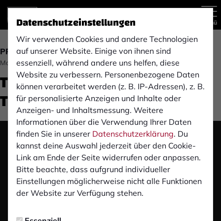
Datenschutzeinstellungen
Menü
Wir verwenden Cookies und andere Technologien
auf unserer Website. Einige von ihnen sind
PROFIS
essenziell, während andere uns helfen, diese
Montag, 08.01.2024 20:43 Uhr
Trainingslager in der Türkei:
Website zu verbessern. Personenbezogene Daten
können verarbeitet werden (z. B. IP-Adressen), z. B.
Tag 2
für personalisierte Anzeigen und Inhalte oder
Anzeigen- und Inhaltsmessung. Weitere
Informationen über die Verwendung Ihrer Daten
finden Sie in unserer
Datenschutzerklärung
. Du
Das Video wird erst nach dem Klick von YouTube
kannst deine Auswahl jederzeit über den Cookie-
geladen und abgespielt. Dazu baut dein Browser
Link am Ende der Seite widerrufen oder anpassen.
eine direkte Verbindung zu den YouTube-Servern
Bitte beachte, dass aufgrund individueller
auf. Mehr Informationen kannst du unserer
Einstellungen möglicherweise nicht alle Funktionen
Datenschutzerklärung entnehmen.
der Website zur Verfügung stehen.
Video laden
Essenziell