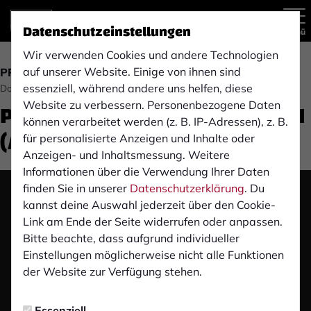
Datenschutzeinstellungen
Menü
Wir verwenden Cookies und andere Technologien
auf unserer Website. Einige von ihnen sind
PROFIS
essenziell, während andere uns helfen, diese
Donnerstag, 07.05.2026 13:00 Uhr
Pre-Match-PK: FC Schalke 04 II
Website zu verbessern. Personenbezogene Daten
können verarbeitet werden (z. B. IP-Adressen), z. B.
(A)
für personalisierte Anzeigen und Inhalte oder
Anzeigen- und Inhaltsmessung. Weitere
Informationen über die Verwendung Ihrer Daten
finden Sie in unserer
Datenschutzerklärung
. Du
Das Video wird erst nach dem Klick von YouTube
kannst deine Auswahl jederzeit über den Cookie-
geladen und abgespielt. Dazu baut dein Browser
Link am Ende der Seite widerrufen oder anpassen.
eine direkte Verbindung zu den YouTube-Servern
Bitte beachte, dass aufgrund individueller
auf. Mehr Informationen kannst du unserer
Einstellungen möglicherweise nicht alle Funktionen
Datenschutzerklärung entnehmen.
der Website zur Verfügung stehen.
Video laden
Essenziell