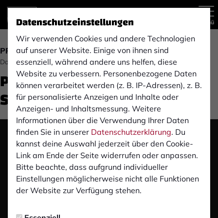
Datenschutzeinstellungen
Menü
Wir verwenden Cookies und andere Technologien
auf unserer Website. Einige von ihnen sind
PRESSEKONFERENZ
essenziell, während andere uns helfen, diese
Donnerstag, 22.08.2024 13:04 Uhr
Pre-Match Pressekonferenz:
Website zu verbessern. Personenbezogene Daten
können verarbeitet werden (z. B. IP-Adressen), z. B.
SV Rödinghausen (A)
für personalisierte Anzeigen und Inhalte oder
Anzeigen- und Inhaltsmessung. Weitere
Informationen über die Verwendung Ihrer Daten
finden Sie in unserer
Datenschutzerklärung
. Du
Das Video wird erst nach dem Klick von YouTube
kannst deine Auswahl jederzeit über den Cookie-
geladen und abgespielt. Dazu baut dein Browser
Link am Ende der Seite widerrufen oder anpassen.
eine direkte Verbindung zu den YouTube-Servern
Bitte beachte, dass aufgrund individueller
auf. Mehr Informationen kannst du unserer
Einstellungen möglicherweise nicht alle Funktionen
Datenschutzerklärung entnehmen.
der Website zur Verfügung stehen.
Video laden
Essenziell