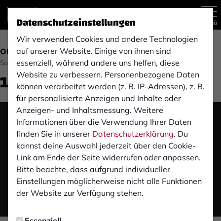
Datenschutzeinstellungen
Menü
Wir verwenden Cookies und andere Technologien
auf unserer Website. Einige von ihnen sind
OBERLIGA
essenziell, während andere uns helfen, diese
Sonntag, 27.10.2019 20:12 Uhr
1. FC Monheim (13. Spieltag)
Website zu verbessern. Personenbezogene Daten
können verarbeitet werden (z. B. IP-Adressen), z. B.
für personalisierte Anzeigen und Inhalte oder
Anzeigen- und Inhaltsmessung. Weitere
Informationen über die Verwendung Ihrer Daten
Das Video wird erst nach dem Klick von YouTube
finden Sie in unserer
Datenschutzerklärung
. Du
geladen und abgespielt. Dazu baut dein Browser
kannst deine Auswahl jederzeit über den Cookie-
eine direkte Verbindung zu den YouTube-Servern
Link am Ende der Seite widerrufen oder anpassen.
auf. Mehr Informationen kannst du unserer
Bitte beachte, dass aufgrund individueller
Datenschutzerklärung entnehmen.
Einstellungen möglicherweise nicht alle Funktionen
der Website zur Verfügung stehen.
Video laden
Essenziell