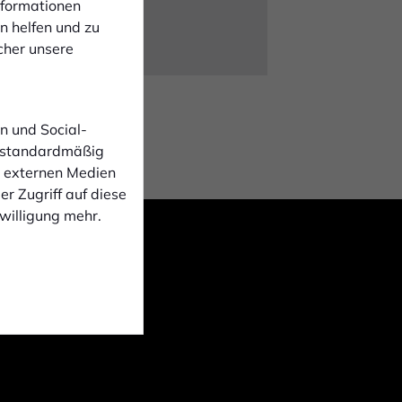
Informationen
n helfen und zu
cher unsere
n und Social-
 standardmäßig
n externen Medien
r Zugriff auf diese
nwilligung mehr.