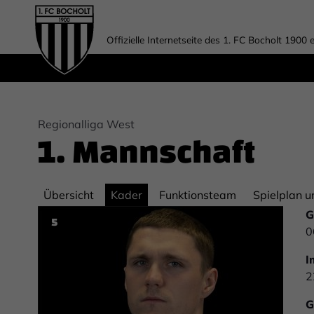
Offizielle Internetseite des 1. FC Bocholt 1900 e
Regionalliga West
1. Mannschaft
Übersicht
Kader
Funktionsteam
Spielplan u
G
5
0
I
2
G