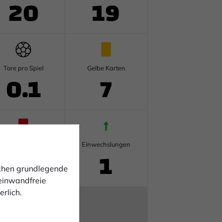
20
19
Tore pro Spiel
Gelbe Karten
0.1
7
Rote Karten
Einwechslungen
1
1
ichen grundlegende
 einwandfreie
rlich.