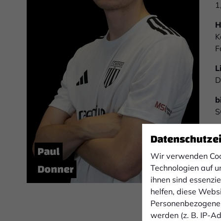
1
H
K
F
L
D
b
S
Z
Datenschutze
M
Paul
Wir verwenden Coo
p
Donner
Technologien auf u
p
ihnen sind essenzi
W
helfen, diese Webs
S
Personenbezogene 
werden (z. B. IP-Adr
F