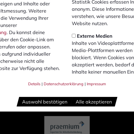
Statistik Cookies erfassen 
6
zeigen und Inhalte oder
echts
anonym. Diese Informatione
altsmessung. Weitere
verstehen, wie unsere Besu
ocial Media
 die Verwendung Ihrer
Website nutzen.
 unserer
ung
. Du kannst deine
Externe Medien
über den Cookie-Link am
Inhalte von Videoplattforme
errufen oder anpassen.
Media-Plattformen werden
 aufgrund individueller
blockiert. Wenn Cookies vo
cherweise nicht alle
akzeptiert werden, bedarf de
site zur Verfügung stehen.
Inhalte keiner manuellen Ei
Details
|
Datenschutzerklärung
|
Impressum
Auswahl bestätigen
Alle akzeptieren