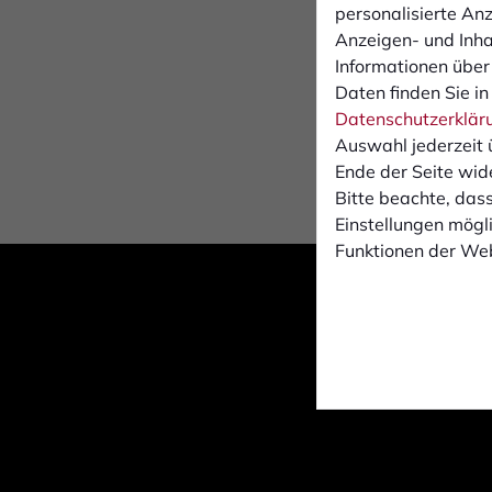
personalisierte An
r
Anzeigen- und Inh
S
Informationen über
Daten finden Sie in
Datenschutzerklär
Auswahl jederzeit 
Ende der Seite wid
Bitte beachte, dass
Einstellungen mögli
Funktionen der Web