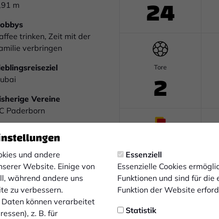
24
,91 m
obbys
affee trinken, Zeit mit der
amilie verbringen
ieblingsreiseziel
Tore
2
ubai
isherige Vereine
C Paderborn
iele mit der Mannschaft
instellungen
aximalen Erfolg
Gelb-Rote Karten
0
kies und andere
Essenziell
ersönliche Ziele
nserer Website. Einige von
Essenzielle Cookies ermögl
ersönliche
ell, während andere uns
Funktionen und sind für die
eiterentwicklung, nächsten
ite zu verbessern.
Funktion der Website erforde
chritte gehen
Daten können verarbeitet
Statistik
essen), z. B. für
uß
Auswechslungen