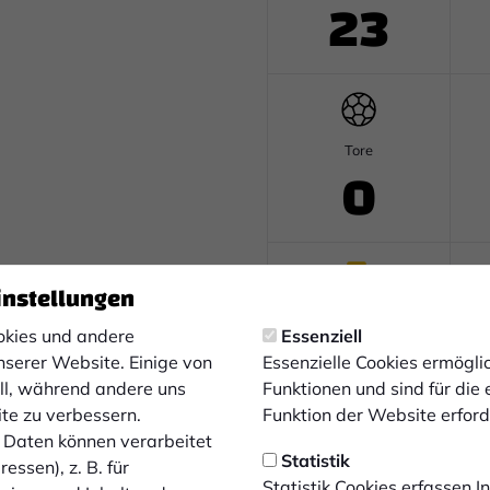
23
Tore
0
instellungen
Gelb-Rote Karten
0
kies und andere
Essenziell
nserer Website. Einige von
Essenzielle Cookies ermögl
ell, während andere uns
Funktionen und sind für die
ite zu verbessern.
Funktion der Website erforde
Daten können verarbeitet
Statistik
essen), z. B. für
Statistik Cookies erfassen 
Auswechslungen