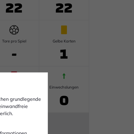
22
22
Tore pro Spiel
Gelbe Karten
-
1
Rote Karten
Einwechslungen
0
0
ichen grundlegende
 einwandfreie
rlich.
Informationen