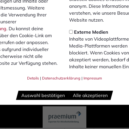
zeigen und Inhalte oder
6
anonym. Diese Informatione
altsmessung. Weitere
verstehen, wie unsere Besu
 die Verwendung Ihrer
Website nutzen.
 unserer
ung
. Du kannst deine
Externe Medien
über den Cookie-Link am
Inhalte von Videoplattforme
errufen oder anpassen.
Media-Plattformen werden
 aufgrund individueller
blockiert. Wenn Cookies vo
cherweise nicht alle
akzeptiert werden, bedarf de
site zur Verfügung stehen.
Inhalte keiner manuellen Ei
Details
|
Datenschutzerklärung
|
Impressum
Auswahl bestätigen
Alle akzeptieren