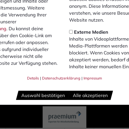
zeigen und Inhalte oder
5
anonym. Diese Informatione
altsmessung. Weitere
verstehen, wie unsere Besu
 die Verwendung Ihrer
Website nutzen.
 unserer
ung
. Du kannst deine
Externe Medien
über den Cookie-Link am
Inhalte von Videoplattforme
errufen oder anpassen.
Media-Plattformen werden
 aufgrund individueller
blockiert. Wenn Cookies vo
cherweise nicht alle
akzeptiert werden, bedarf de
site zur Verfügung stehen.
Inhalte keiner manuellen Ei
Details
|
Datenschutzerklärung
|
Impressum
Auswahl bestätigen
Alle akzeptieren