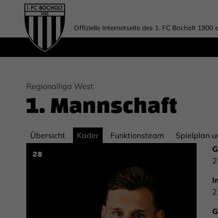
Offizielle Internetseite des 1. FC Bocholt 1900 e
Regionalliga West
1. Mannschaft
Übersicht
Kader
Funktionsteam
Spielplan u
G
28
2
I
2
G