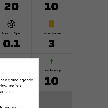
20
10
Tore pro Spiel
Gelbe Karten
0.1
3
Rote Karten
Einwechslungen
0
10
ichen grundlegende
 einwandfreie
rlich.
Informationen