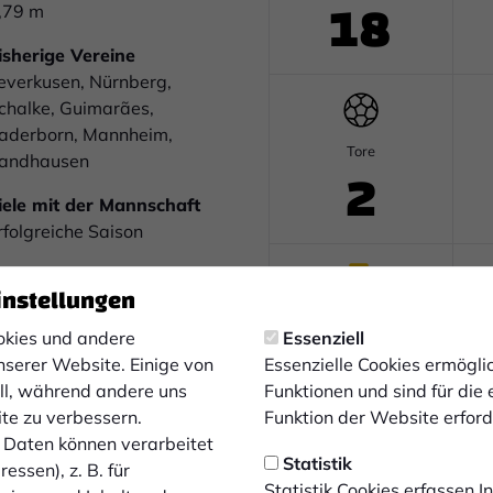
18
,79 m
isherige Vereine
everkusen, Nürnberg,
chalke, Guimarães,
aderborn, Mannheim,
Tore
andhausen
2
iele mit der Mannschaft
rfolgreiche Saison
uß
instellungen
inks
Gelb-Rote Karten
0
kies und andere
Essenziell
rößter sportlicher Erfolg
nserer Website. Einige von
Essenzielle Cookies ermögl
erbysieger (BVB-S04)
ell, während andere uns
Funktionen und sind für die
ocial Media
ite zu verbessern.
Funktion der Website erforde
Daten können verarbeitet
Statistik
essen), z. B. für
Statistik Cookies erfassen 
Auswechslungen