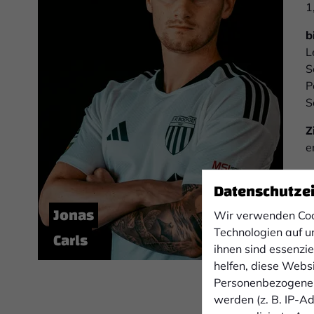
1
b
L
S
P
S
Z
e
F
Datenschutze
l
Jonas
Wir verwenden Coo
G
Technologien auf u
Carls
D
ihnen sind essenzi
S
helfen, diese Webs
Personenbezogene 
werden (z. B. IP-Adr