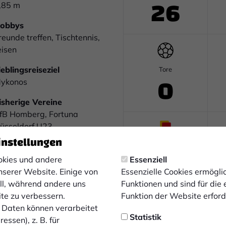
26
,85 m
obbys
reunde treffen, Tischtennis,
eisen
ieblingsreiseziel
Tore
0
ykonos
isherige Vereine
fB Homberg, Fortuna
üsseldorf U23
instellungen
iele mit der Mannschaft
Gelb-Rote Karten
1
ine erfolgreiche Saison
kies und andere
Essenziell
nserer Website. Einige von
Essenzielle Cookies ermögl
ersönliche Ziele
ell, während andere uns
Funktionen und sind für die
einem Team bestmöglich
ite zu verbessern.
Funktion der Website erforde
elfen
Daten können verarbeitet
Statistik
essen), z. B. für
uß
Auswechslungen