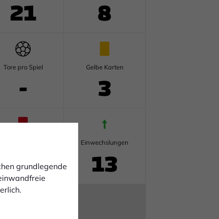
21
8
Tore pro Spiel
Gelbe Karten
-
3
Rote Karten
Einwechslungen
0
13
ichen grundlegende
 einwandfreie
rlich.