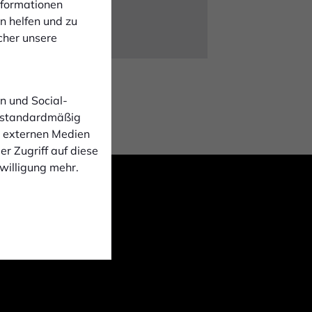
Informationen
n helfen und zu
cher unsere
n und Social-
 standardmäßig
n externen Medien
r Zugriff auf diese
nwilligung mehr.