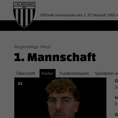
Offizielle Internetseite des 1. FC Bocholt 1900 e
Regionalliga West
1. Mannschaft
Übersicht
Kader
Funktionsteam
Spielplan u
G
11
1
I
0
G