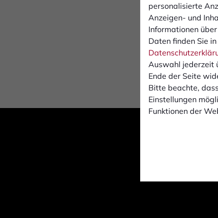
personalisierte An
l
Anzeigen- und Inh
S
Informationen über
Daten finden Sie in
Datenschutzerklär
Auswahl jederzeit 
Ende der Seite wid
Bitte beachte, dass
Einstellungen mögli
Funktionen der Web