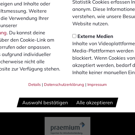
Statistik Cookies erfassen 
10
zeigen und Inhalte oder
inks
anonym. Diese Informatione
altsmessung. Weitere
verstehen, wie unsere Besu
ocial Media
 die Verwendung Ihrer
Website nutzen.
 unserer
ung
. Du kannst deine
Externe Medien
über den Cookie-Link am
Inhalte von Videoplattforme
errufen oder anpassen.
Media-Plattformen werden
 aufgrund individueller
blockiert. Wenn Cookies vo
cherweise nicht alle
akzeptiert werden, bedarf de
site zur Verfügung stehen.
Inhalte keiner manuellen Ei
Details
|
Datenschutzerklärung
|
Impressum
Auswahl bestätigen
Alle akzeptieren