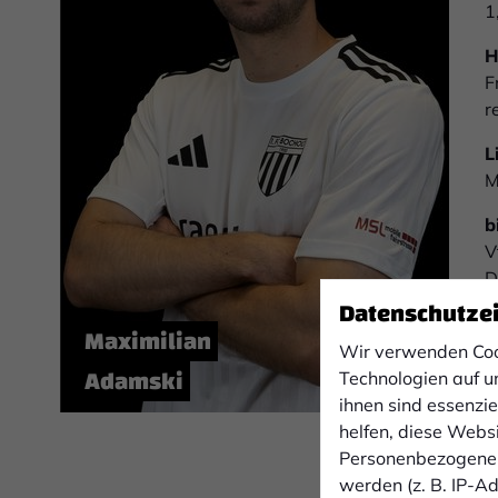
1
H
F
r
L
M
b
V
D
Datenschutze
Z
Maximilian
E
Wir verwenden Coo
Adamski
Technologien auf u
p
ihnen sind essenzi
M
helfen, diese Webs
h
Personenbezogene 
werden (z. B. IP-Adr
F