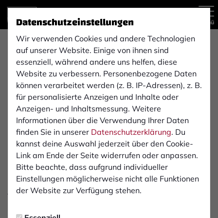
Datenschutzeinstellungen
Menü
Wir verwenden Cookies und andere Technologien
PGB Klinkerbau GmbH
auf unserer Website. Einige von ihnen sind
essenziell, während andere uns helfen, diese
Website zu verbessern. Personenbezogene Daten
Die PGB Klinkerbau GmbH ist seit dem 01.03.2010 für
können verarbeitet werden (z. B. IP-Adressen), z. B.
Sie auf dem Markt tätig. Unser Betrieb ist auf die
für personalisierte Anzeigen und Inhalte oder
Herstellung von Verblendmauerwerk aller Art
Anzeigen- und Inhaltsmessung. Weitere
spezialisiert. Das Leitbild der Firma umfasst eine
Informationen über die Verwendung Ihrer Daten
saubere, fachgerechte sowie termingerechte Arbeit.
finden Sie in unserer
Datenschutzerklärung
. Du
kannst deine Auswahl jederzeit über den Cookie-
Unsere große Fachkompetenz und Teamfähigkeit
Link am Ende der Seite widerrufen oder anpassen.
bringen wir gerne ein, um gemeinsam mit unseren
Bitte beachte, dass aufgrund individueller
Kunden bzw. Bauherren individuelle Lösungen für die
Einstellungen möglicherweise nicht alle Funktionen
jeweiligen Bauvorhaben zu erarbeiten.
der Website zur Verfügung stehen.
Auf Grundlage dieser engen Zusammenarbeit erstellten
Essenziell