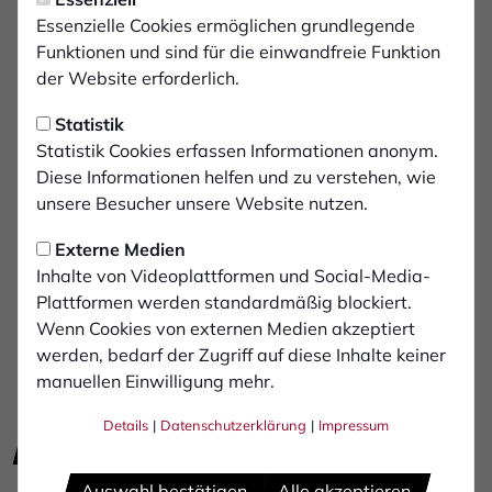
wir bereits über 200 Objekte im Gewerbe-, Büro- sowie
Essenzielle Cookies ermöglichen grundlegende
im Wohnungsbau. Das Tätigkeitsfeld unserer Firma
Funktionen und sind für die einwandfreie Funktion
erstreckt sich in einen Umkreis von ca. 120 km um
der Website erforderlich.
Bocholt. Damit können wir Aufträge in weiten Bereiche
des Münsterlandes und Ruhrgebietes annehmen.
Statistik
Aufgrund unserer hohen Flexibilität sind wir in der Lage
Statistik Cookies erfassen Informationen anonym.
Objekte verschiedenster Größen zur vollsten
Diese Informationen helfen und zu verstehen, wie
Zufriedenheit unserer Kunden zu erstellen.
unsere Besucher unsere Website nutzen.
Externe Medien
Inhalte von Videoplattformen und Social-Media-
Plattformen werden standardmäßig blockiert.
Wenn Cookies von externen Medien akzeptiert
werden, bedarf der Zugriff auf diese Inhalte keiner
manuellen Einwilligung mehr.
Details
|
Datenschutzerklärung
|
Impressum
E-Mail schreiben
zur Website
Auswahl bestätigen
Alle akzeptieren