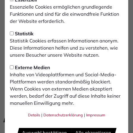
In unseren Autohäusern erhalten Sie Neuwagen der
Essenzielle Cookies ermöglichen grundlegende
Marken Alfa Romeo, Citroën, DS Automobiles, Peugeot,
Funktionen und sind für die einwandfreie Funktion
Opel, Renault, Dacia, Jeep, Nissan, Maserati und Alpine.
der Website erforderlich.
Statistik
Statistik Cookies erfassen Informationen anonym.
Diese Informationen helfen und zu verstehen, wie
unsere Besucher unsere Website nutzen.
Externe Medien
Inhalte von Videoplattformen und Social-Media-
Plattformen werden standardmäßig blockiert.
Wenn Cookies von externen Medien akzeptiert
werden, bedarf der Zugriff auf diese Inhalte keiner
manuellen Einwilligung mehr.
Details
|
Datenschutzerklärung
|
Impressum
E-Mail schreiben
zur Website
Telefon: +49 (0) 2861 9438 0
Auswahl bestätigen
Alle akzeptieren