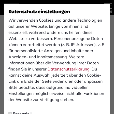
Datenschutzeinstellungen
Menü
Wir verwenden Cookies und andere Technologien
Autohaus Bleker GmbH
auf unserer Website. Einige von ihnen sind
essenziell, während andere uns helfen, diese
Website zu verbessern. Personenbezogene Daten
Ihr Partner für alle automobilen Lösungen - alles aus
können verarbeitet werden (z. B. IP-Adressen), z. B.
einer Hand!
für personalisierte Anzeigen und Inhalte oder
Anzeigen- und Inhaltsmessung. Weitere
Seit vielen Jahren ist die Bleker Gruppe Ihr zuverlässiger
Informationen über die Verwendung Ihrer Daten
Partner für die Bedürfnisse Ihres Fahrzeuges oder Ihres
finden Sie in unserer
Datenschutzerklärung
. Du
ganzen Fuhrparks.
kannst deine Auswahl jederzeit über den Cookie-
Link am Ende der Seite widerrufen oder anpassen.
Mit 14 Autohäusern an 8 Standorten bieten wir Ihnen
Bitte beachte, dass aufgrund individueller
ein flächendeckendes Servicenetz und eine große
Einstellungen möglicherweise nicht alle Funktionen
Auswahl von über 2000 Gebrauchtwagen,
der Website zur Verfügung stehen.
Dienstwagen und Vorführwagen.
Essenziell