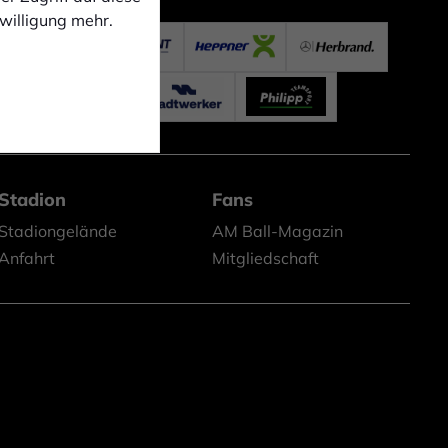
nwilligung mehr.
Stadion
Fans
Stadiongelände
AM Ball-Magazin
Anfahrt
Mitgliedschaft