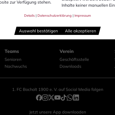
site zur Verfügung stehen.
Inhalte keiner manuellen Ei
Details
|
Datenschutzerklärung
|
Impressum
Auswahl bestätigen
Alle akzeptieren
Teams
Verein
Senioren
Geschäftsstelle
Nachwuchs
Downloads
1. FC Bocholt 1900 e. V. auf Social Media folgen
Jetzt unsere App downloaden