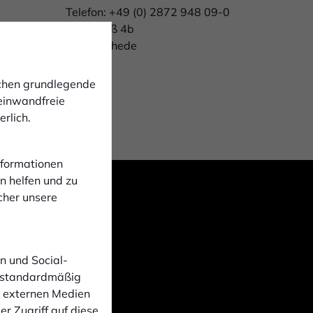
Telefon: +49 (0) 2872 948 09-0
Butenpaß 4b
46414 Rhede
ichen grundlegende
 einwandfreie
rlich.
Informationen
n helfen und zu
cher unsere
n und Social-
 standardmäßig
n externen Medien
r Zugriff auf diese