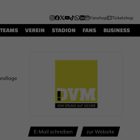
Fanshop
Ticketshop
TEAMS
VEREIN
STADION
FANS
BUSINESS
rundlage
E-Mail schreiben
zur Website