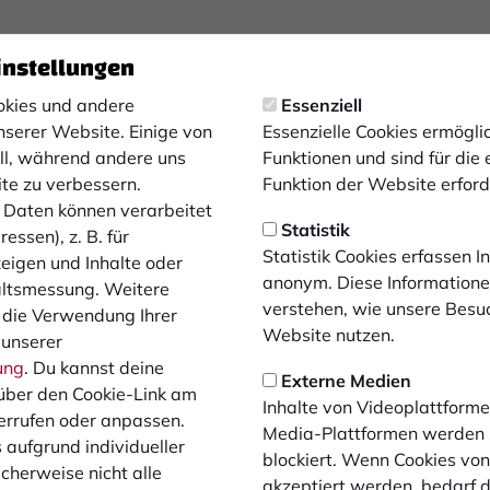
instellungen
kies und andere
Essenziell
nserer Website. Einige von
Essenzielle Cookies ermögl
ell, während andere uns
Funktionen und sind für die
ite zu verbessern.
Funktion der Website erforde
Daten können verarbeitet
Statistik
essen), z. B. für
Statistik Cookies erfassen 
zeigen und Inhalte oder
anonym. Diese Informatione
altsmessung. Weitere
verstehen, wie unsere Besu
 die Verwendung Ihrer
Website nutzen.
 unserer
ung
. Du kannst deine
Externe Medien
über den Cookie-Link am
Inhalte von Videoplattforme
errufen oder anpassen.
Media-Plattformen werden
 aufgrund individueller
blockiert. Wenn Cookies vo
cherweise nicht alle
akzeptiert werden, bedarf de