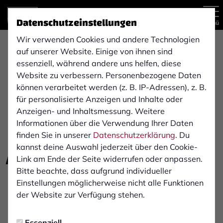
Datenschutzeinstellungen
Menü
Wir verwenden Cookies und andere Technologien
reanmo GmbH
auf unserer Website. Einige von ihnen sind
essenziell, während andere uns helfen, diese
Website zu verbessern. Personenbezogene Daten
Wir helfen Unternehmen bei der digitalen
können verarbeitet werden (z. B. IP-Adressen), z. B.
Transformation und der Erstellung von innovativen
für personalisierte Anzeigen und Inhalte oder
Software Applikationen.
Anzeigen- und Inhaltsmessung. Weitere
Informationen über die Verwendung Ihrer Daten
finden Sie in unserer
Datenschutzerklärung
. Du
kannst deine Auswahl jederzeit über den Cookie-
E-Mail schreiben
zur Website
Link am Ende der Seite widerrufen oder anpassen.
Bitte beachte, dass aufgrund individueller
Telefon: 02871 2372 427
Einstellungen möglicherweise nicht alle Funktionen
Konrad Zuse Straße 6
der Website zur Verfügung stehen.
46397 Bocholt
Essenziell