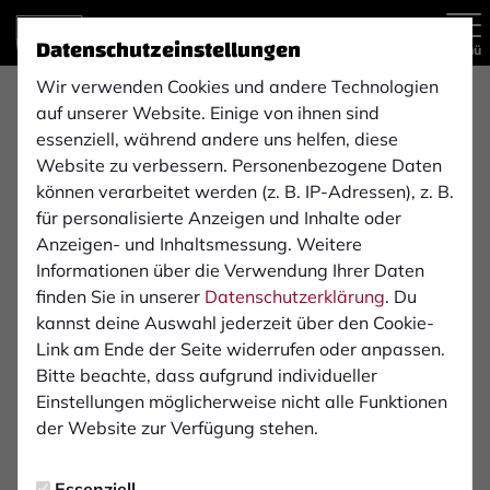
Datenschutzeinstellungen
Menü
Wir verwenden Cookies und andere Technologien
TIS Technische
auf unserer Website. Einige von ihnen sind
essenziell, während andere uns helfen, diese
Informationssystem GmbH
Website zu verbessern. Personenbezogene Daten
können verarbeitet werden (z. B. IP-Adressen), z. B.
für personalisierte Anzeigen und Inhalte oder
Als Telematikanbieter konzentrierte sich die TIS GmbH
Anzeigen- und Inhaltsmessung. Weitere
von Anfang an darauf, Fachwissen, handfeste
Informationen über die Verwendung Ihrer Daten
Branchenerfahrung und die Passion für wegweisende
finden Sie in unserer
Datenschutzerklärung
. Du
Technologien miteinander zu verknüpfen. Eine
kannst deine Auswahl jederzeit über den Cookie-
Kombination, die überzeugte: Das mittelständische
Link am Ende der Seite widerrufen oder anpassen.
Familienunternehmen entwickelte sich zum
Bitte beachte, dass aufgrund individueller
Technologieführer auf dem Gebiet der
Einstellungen möglicherweise nicht alle Funktionen
Funkkommunikation.
der Website zur Verfügung stehen.
1985 von Joseph Bielefeld als TIS Technische
Essenziell