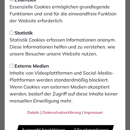
Informationssysteme GmbH gegründet, leitet seit 2016
Essenzielle Cookies ermöglichen grundlegende
Markus Vinke als Geschäftsführer die Geschicke des
Funktionen und sind für die einwandfreie Funktion
Unternehmens. Er kennt das Unternehmen und seine
der Website erforderlich.
Kunden von der Pike auf: Vor gut 20 Jahren als Diplom-
Ingenieur für Elektrotechnik bei der TIS gestartet, hatte
Statistik
er zunächst Erfahrungen als Software-Entwickler und
Statistik Cookies erfassen Informationen anonym.
Projektleiter gemacht, übernahm dann 2012 die
Diese Informationen helfen und zu verstehen, wie
Leitung der Software-Entwicklung – und schließlich die
unsere Besucher unsere Website nutzen.
Geschäftsführung.
Seit Juli 2023 teilen sich Markus Vinke und Fabian
Externe Medien
Bielefeld die Geschäftsführung. Fabian Bielefeld, Sohn
Inhalte von Videoplattformen und Social-Media-
des Unternehmensgründers, ist gelernter
Plattformen werden standardmäßig blockiert.
Speditionskaufmann und arbeitet schon seit 2010 bei
Wenn Cookies von externen Medien akzeptiert
der TIS GmbH. Dort durchlief er mehrere Abteilungen
werden, bedarf der Zugriff auf diese Inhalte keiner
und ist nun Geschäftsführer sowie Vertriebsleiter.
manuellen Einwilligung mehr.
Dass TIS als Familienunternehmen entstanden ist, ist
Details
|
Datenschutzerklärung
|
Impressum
tief in die DNA des mittelständischen
Innovationsführers hineingeschrieben: Die Atmosphäre
Auswahl bestätigen
Alle akzeptieren