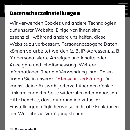
Datenschutzeinstellungen
Menü
Wir verwenden Cookies und andere Technologien
Bautrocknung Alex GmbH
auf unserer Website. Einige von ihnen sind
essenziell, während andere uns helfen, diese
Website zu verbessern. Personenbezogene Daten
Die Bautrocknung Alex GmbH wurde gegründet, um
können verarbeitet werden (z. B. IP-Adressen), z. B.
moderne und effiziente Lösungen im Bereich der
für personalisierte Anzeigen und Inhalte oder
Bautrocknung und Sanierung anzubieten.
Anzeigen- und Inhaltsmessung. Weitere
Unser besonderer Fokus liegt auf der technischen
Informationen über die Verwendung Ihrer Daten
Optimierung – beispielsweise durch Fernüberwachung
finden Sie in unserer
Datenschutzerklärung
. Du
und digitale Steuerung – um Trocknungszeiten zu
kannst deine Auswahl jederzeit über den Cookie-
verkürzen und den gesamten Ablauf für alle Beteiligten
Link am Ende der Seite widerrufen oder anpassen.
so reibungslos und angenehm wie möglich zu gestalten.
Bitte beachte, dass aufgrund individueller
Einstellungen möglicherweise nicht alle Funktionen
Seit 2006 verfügen wir über umfangreiche Erfahrung in
der Website zur Verfügung stehen.
der Gebäudetrocknung und -sanierung. Unsere
Qualifikationen sind TÜV-Rheinland-zertifiziert: Sowohl
Essenziell