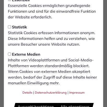
im Bereich "Sachkundenachweis" und "Fachwissen für
Essenzielle Cookies ermöglichen grundlegende
Fachberater" im Umgang mit Schimmelpilzen als auch
Funktionen und sind für die einwandfreie Funktion
für die fachgerechte Sanierung von Brandschäden.
der Website erforderlich.
Wir bieten Ihnen die komplette Sanierung aus einer
Statistik
Hand – von der Leckortung über die Trocknung bis hin
Statistik Cookies erfassen Informationen anonym.
zu Maler- und Bodenbelagsarbeiten.
Diese Informationen helfen und zu verstehen, wie
Im Schadensfall oder bei Fragen steht Ihnen das Team
unsere Besucher unsere Website nutzen.
der Bautrocknung Alex GmbH jederzeit kompetent und
Externe Medien
zuverlässig zur Seite.
Inhalte von Videoplattformen und Social-Media-
Plattformen werden standardmäßig blockiert.
Wenn Cookies von externen Medien akzeptiert
werden, bedarf der Zugriff auf diese Inhalte keiner
manuellen Einwilligung mehr.
Details
|
Datenschutzerklärung
|
Impressum
Auswahl bestätigen
Alle akzeptieren