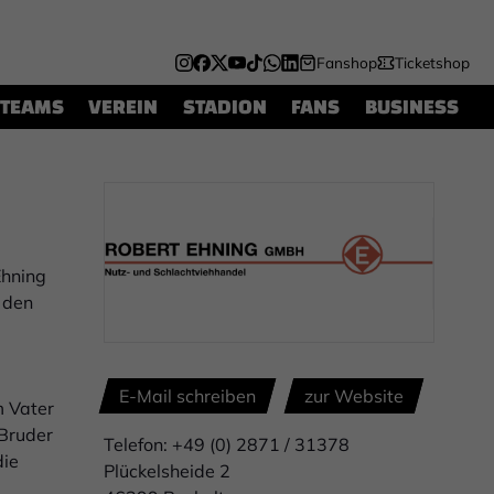
Fanshop
Ticketshop
TEAMS
VEREIN
STADION
FANS
BUSINESS
Ehning
 den
E-Mail schreiben
zur Website
m Vater
 Bruder
Telefon: +49 (0) 2871 / 31378
die
Plückelsheide 2