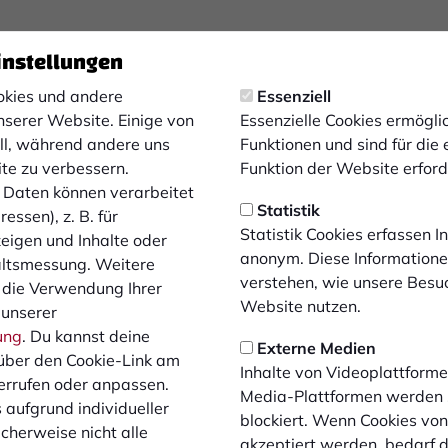
ement steht die Robert Ehning GmbH seit Jahrzehnten für Qua
instellungen
kies und andere
Essenziell
nserer Website. Einige von
Essenzielle Cookies ermögl
ell, während andere uns
Funktionen und sind für die
ite zu verbessern.
Funktion der Website erforde
Daten können verarbeitet
Statistik
essen), z. B. für
Statistik Cookies erfassen 
zeigen und Inhalte oder
anonym. Diese Informatione
altsmessung. Weitere
verstehen, wie unsere Besu
 die Verwendung Ihrer
Website nutzen.
 unserer
ung
. Du kannst deine
Externe Medien
über den Cookie-Link am
Inhalte von Videoplattforme
errufen oder anpassen.
Media-Plattformen werden
 aufgrund individueller
blockiert. Wenn Cookies vo
cherweise nicht alle
akzeptiert werden, bedarf de