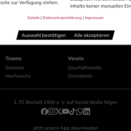
site zur Verfügung stehen.
Inhalte keiner manuellen Ei
Details
|
Datenschutzerklärung
|
Impressum
Auswahl bestätigen
Alle akzeptieren
Teams
Verein
Senioren
Geschäftsstelle
Nachwuchs
Downloads
1. FC Bocholt 1900 e. V. auf Social Media folgen
Jetzt unsere App downloaden