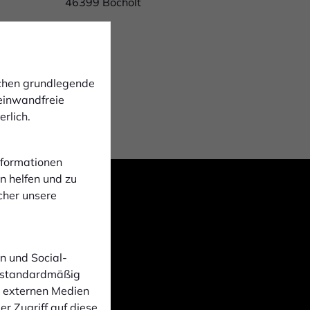
46399 Bocholt
lität im
ichen grundlegende
 einwandfreie
rlich.
Informationen
n helfen und zu
cher unsere
n und Social-
 standardmäßig
n externen Medien
r Zugriff auf diese