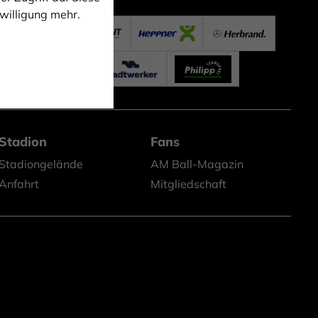
nwilligung mehr.
Stadion
Fans
Stadiongelände
AM Ball-Magazin
Anfahrt
Mitgliedschaft