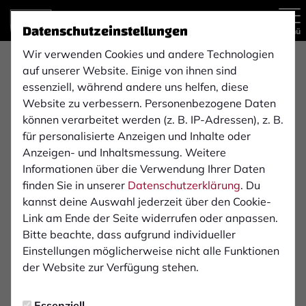
Datenschutzeinstellungen
Menü
Wir verwenden Cookies und andere Technologien
LVM Nienhaus & Schulz OHG
auf unserer Website. Einige von ihnen sind
essenziell, während andere uns helfen, diese
Website zu verbessern. Personenbezogene Daten
Wir - das LVM-Team in Bocholt - haben es uns zur
können verarbeitet werden (z. B. IP-Adressen), z. B.
Aufgabe gemacht, mit unseren Kunden im persönlichen
für personalisierte Anzeigen und Inhalte oder
Gespräch optimale Lösungen für ihre Anliegen zu
Anzeigen- und Inhaltsmessung. Weitere
erarbeiten. Also fordern Sie noch heute ein persönliches
Informationen über die Verwendung Ihrer Daten
Angebot an!
finden Sie in unserer
Datenschutzerklärung
. Du
kannst deine Auswahl jederzeit über den Cookie-
Link am Ende der Seite widerrufen oder anpassen.
Bitte beachte, dass aufgrund individueller
Einstellungen möglicherweise nicht alle Funktionen
der Website zur Verfügung stehen.
Essenziell