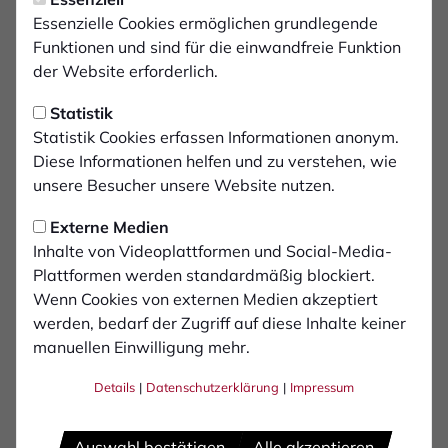
für den Gesamteindruck sind, perfekt aufeinander
Essenzielle Cookies ermöglichen grundlegende
abzustimmen und auszuwählen. Aber damit nicht
Funktionen und sind für die einwandfreie Funktion
genug: schließlich halten sich die meisten von uns auch
der Website erforderlich.
liebend gerne draußen im Garten auf. Wir entspannen
dort, essen unter freiem Himmel mit Familie und
Statistik
Freunden, sind in der Natur. Um diese wunderbare Zeit
Statistik Cookies erfassen Informationen anonym.
noch mehr genießen zu können, bieten wir Dir ein
Diese Informationen helfen und zu verstehen, wie
ganzes Outdoor-Paket an: von umweltfreundlichen
unsere Besucher unsere Website nutzen.
Terrassendielen, über zeitlose Bauholzmöbel bis hin
Externe Medien
zum kompletten BBQ-Equipment für Genussmenschen
Inhalte von Videoplattformen und Social-Media-
und Grill-Maniacs.
Plattformen werden standardmäßig blockiert.
Wenn Cookies von externen Medien akzeptiert
Wir freuen uns, wenn wir unsere Begeisterung für ein
werden, bedarf der Zugriff auf diese Inhalte keiner
schönes Zuhause mit Euch teilen dürfen!
manuellen Einwilligung mehr.
Details
|
Datenschutzerklärung
|
Impressum
Auswahl bestätigen
Alle akzeptieren