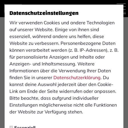
Datenschutzeinstellungen
Menü
Wir verwenden Cookies und andere Technologien
Das Heimkontor GmbH
auf unserer Website. Einige von ihnen sind
essenziell, während andere uns helfen, diese
Website zu verbessern. Personenbezogene Daten
Wenn schon, denn schon!
können verarbeitet werden (z. B. IP-Adressen), z. B.
für personalisierte Anzeigen und Inhalte oder
Die Welt der Innentüren ist schon seit vielen Jahren
Anzeigen- und Inhaltsmessung. Weitere
unsere Leidenschaft. Aber warum nicht über den
Informationen über die Verwendung Ihrer Daten
Tellerrand schauen und diese Leidenschaft noch weiter
finden Sie in unserer
Datenschutzerklärung
. Du
ausbauen? Warum nicht auch andere tolle Produkte
kannst deine Auswahl jederzeit über den Cookie-
rund ums Haus anbieten und damit einen noch
Link am Ende der Seite widerrufen oder anpassen.
besseren Service ermöglichen?
Bitte beachte, dass aufgrund individueller
Einstellungen möglicherweise nicht alle Funktionen
Richtig, alles spricht dafür und deshalb bekommst Du
der Website zur Verfügung stehen.
ab sofort auch den passenden Boden zu Deinen Türen.
Wir beraten Dich, beide Raumelemente, die so prägend
Essenziell