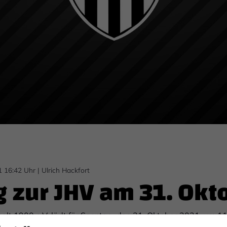
1 16:42 Uhr
|
Ulrich Hackfort
 zur JHV am 31. Okt
olt 1900 e.V. lädt für Sonntag, den 31. Oktober 2021, um 11