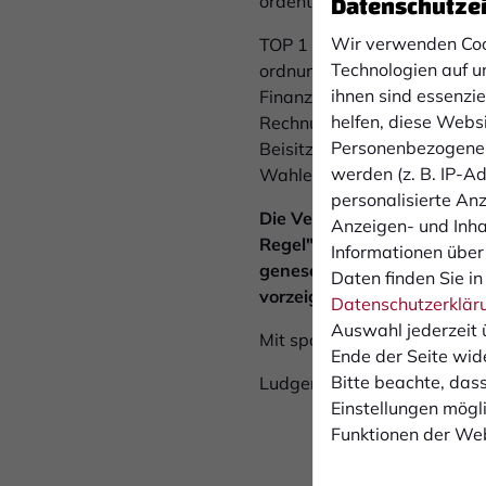
Datenschutze
ordentlichen Jahreshauptv
Wir verwenden Coo
TOP 1 Begrüßung durch den 
Technologien auf u
ordnungsgemäßen Einberufu
ihnen sind essenzi
FinanzberichtTOP 5 Bericht
helfen, diese Webs
RechnungsprüferTOP 7 Vorsc
Personenbezogene 
Beisitzer von 7 auf 10 Per
werden (z. B. IP-Adr
Wahlen der Mitglieder des 
personalisierte An
Die Versammlung findet im 
Anzeigen- und Inh
Regel" einhalten, d.h. aus
Informationen über
genesene Personen dürfen 
Daten finden Sie in
vorzeigen. Vielen Dank an a
Datenschutzerklär
Auswahl jederzeit 
Mit sportlichem Gruß
Ende der Seite wid
Bitte beachte, dass
Ludger TriphausPräsident 1.
Einstellungen mögli
Funktionen der Web