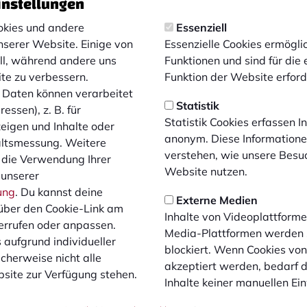
instellungen
ersammlung ein. Folgende Tagesordnungspunkte wurden fest
kies und andere
Essenziell
Präsidenten TOP 2 Gedenken der verstorbenen MitgliederTO
nserer Website. Einige von
Essenzielle Cookies ermögl
ng der Versammlung und TagesordnungTOP 4 Bericht des Vo
ell, während andere uns
Funktionen und sind für die
e der Seniorenmannschaften und der JugendabteilungTOP 6 B
ite zu verbessern.
Funktion der Website erforde
hlag einer Satzungsänderung (§7, Absatz 1): Erweiterung 
Daten können verarbeitet
sonenTOP 8 Wahl eines VersammlungsleitersTOP 9 Entlastun
Statistik
essen), z. B. für
Präsidiums und des VorstandesTOP 11 Ehrung der Mitgliede
Statistik Cookies erfassen 
zeigen und Inhalte oder
Clubheim, Am Hünting 19, statt. Für den Einlass muss der 1
anonym. Diese Informatione
altsmessung. Weitere
schließlich gegen Covid-19 vollständig geimpfte oder von e
verstehen, wie unsere Besu
 die Verwendung Ihrer
teilnehmen. Die entsprechenden Nachweise mögen alle Tei
Website nutzen.
 unserer
lle Mitglieder für das Verständnis!
ung
. Du kannst deine
Externe Medien
über den Cookie-Link am
Inhalte von Videoplattforme
errufen oder anpassen.
Media-Plattformen werden
 aufgrund individueller
 FC Bocholt 1900 e.V.
blockiert. Wenn Cookies vo
cherweise nicht alle
akzeptiert werden, bedarf de
site zur Verfügung stehen.
Inhalte keiner manuellen Ei