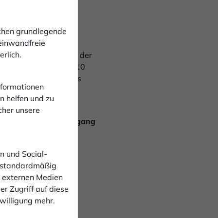
gelegt:
P 3 Feststellung der
ichen grundlegende
rstandes einschl.
 einwandfreie
ericht der
rlich.
der maximalen Anzahl der
g des VorstandesTOP 10
rTOP 12 Verschiedenes
Informationen
. FC Bocholt die "2G-
n helfen und zu
iner Covid-Erkrankung
cher unsere
lnehmer bitte am Eingang
n und Social-
 standardmäßig
n externen Medien
r Zugriff auf diese
nwilligung mehr.