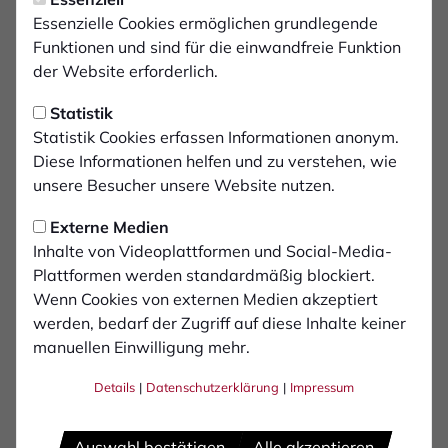
Montag, 27.04.2026 15:47 Uhr
Schwarz-Weiße Nacht am
Essenzielle Cookies ermöglichen grundlegende
Funktionen und sind für die einwandfreie Funktion
16. Mai
der Website erforderlich.
Statistik
Der 1. FC Bocholt veranstaltet im Anschluss
Statistik Cookies erfassen Informationen anonym.
an das letzte Heimspiel der Saison gegen Rot-
Diese Informationen helfen und zu verstehen, wie
Weiß Oberhausen (Samstag, 16. Mai, 14:00
unsere Besucher unsere Website nutzen.
Uhr) erneut seine traditionelle „Schwarz-
Weiße Nacht“.
Externe Medien
Inhalte von Videoplattformen und Social-Media-
Plattformen werden standardmäßig blockiert.
Direkt nach Abpfiff verwandelt sich der Innenraum des
Wenn Cookies von externen Medien akzeptiert
praemium Parks – vor dem „Durstlöscher“ – in eine
werden, bedarf der Zugriff auf diese Inhalte keiner
stimmungsvolle Partyzone. DJ Nightlife Media sorgt für
manuellen Einwilligung mehr.
musikalische Unterhaltung und beste Feierlaune. Für
das leibliche Wohl ist ebenfalls gesorgt: Bier wird für
Details
|
Datenschutzerklärung
|
Impressum
nur 2 Euro (zzgl. Pfand) angeboten, auch alkoholfreie
Getränke sind zu vergünstigten Preisen erhältlich.
Auswahl bestätigen
Alle akzeptieren