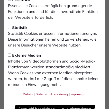
Nachruf zum Tod von Lothar
Essenzielle Cookies ermöglichen grundlegende
Petzold
Funktionen und sind für die einwandfreie Funktion
der Website erforderlich.
Mit großer Trauer hat der 1. FC Bocholt vom
Statistik
Tod seines Ehrenmitglieds Lothar Petzold
Statistik Cookies erfassen Informationen anonym.
erfahren. Lothar verstarb am Donnerstag, den
Diese Informationen helfen und zu verstehen, wie
18. Dezember 2025, im Alter von 78 Jahren.
unsere Besucher unsere Website nutzen.
Externe Medien
Lothar hat viele Jahre im Vorstand des 1. FC
Inhalte von Videoplattformen und Social-Media-
mitgearbeitet und war einer seiner großen
Plattformen werden standardmäßig blockiert.
Unterstützer. In wirtschaftlich schweren Zeiten stand er
Wenn Cookies von externen Medien akzeptiert
dem 1. FC wie kaum ein anderer zur Seite.
werden, bedarf der Zugriff auf diese Inhalte keiner
manuellen Einwilligung mehr.
Lothar war ein erfolgreicher Unternehmer und hat mit
seinem Fleiß und Können ein beeindruckendes
Details
|
Datenschutzerklärung
|
Impressum
Lebenswerk geschaffen. Für seine Verdienste für
unseren 1. FC Bocholt wurde er zum Ehrenmitglied
Auswahl bestätigen
Alle akzeptieren