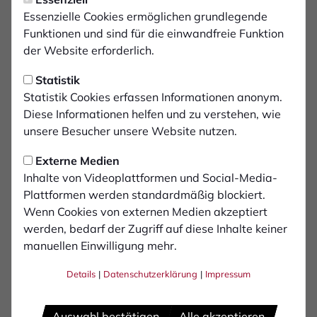
Montag, 28.07.2025 21:27 Uhr
Offener Brief an „Brigade
Essenzielle Cookies ermöglichen grundlegende
Funktionen und sind für die einwandfreie Funktion
Bocholt“ und alle Fans
der Website erforderlich.
Statistik
Liebe Brigade, liebe Fans,
Statistik Cookies erfassen Informationen anonym.
wir möchten uns zunächst für die große Vorfreude und
Diese Informationen helfen und zu verstehen, wie
Leidenschaft bedanken, mit der ihr auch in dieser neuen
unsere Besucher unsere Website nutzen.
Saison wieder an der Seite unseres 1. FC Bocholt steht.
Der Start in die Spielzeit 2025/26 war sportlich ein
Externe Medien
voller Erfolg – unsere Mannschaft hat mit Einsatz, Herz
Inhalte von Videoplattformen und Social-Media-
und Leidenschaft gespielt und sich den Sieg gegen den
Plattformen werden standardmäßig blockiert.
1. FC Köln II redlich verdient.
Wenn Cookies von externen Medien akzeptiert
werden, bedarf der Zugriff auf diese Inhalte keiner
Gleichzeitig haben wir zur Kenntnis genommen, dass
manuellen Einwilligung mehr.
ihr, liebe Brigade, unter anderem mit einer 19-
minütigen Schweigeaktion euren Unmut über den
Details
|
Datenschutzerklärung
|
Impressum
stockenden Baustart der neuen Nord-Tribüne zum
Ausdruck gebracht habt. Auch wenn uns das als
Auswahl bestätigen
Alle akzeptieren