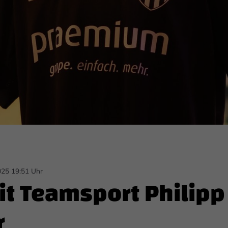
025 19:51 Uhr
it Teamsport Philipp
r