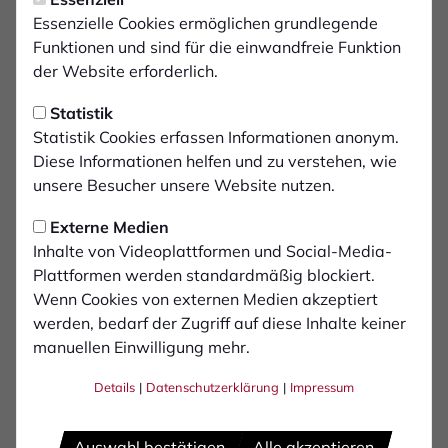
Montag, 24.03.2025 17:29 Uhr
Partnerschaft mit Ausrüster
Essenzielle Cookies ermöglichen grundlegende
Funktionen und sind für die einwandfreie Funktion
PUMA endet
der Website erforderlich.
Statistik
Nach sieben Jahren erfolgreicher
Statistik Cookies erfassen Informationen anonym.
Zusammenarbeit läuft das 2018 geschlossene
Diese Informationen helfen und zu verstehen, wie
Vertragsverhältnis des 1. FC Bocholt mit dem
unsere Besucher unsere Website nutzen.
Sportartikelhersteller PUMA zum Ende der
laufenden Fußballsaison aus.
Externe Medien
Inhalte von Videoplattformen und Social-Media-
Plattformen werden standardmäßig blockiert.
"Wir danken PUMA für die gute Zusammenarbeit und
Wenn Cookies von externen Medien akzeptiert
die vertrauensvolle Partnerschaft. PUMA war treuer
werden, bedarf der Zugriff auf diese Inhalte keiner
Wegbegleiter auch während unseres Regionalliga-
manuellen Einwilligung mehr.
Aufstiegs 2022, der einen wichtigen Meilenstein in der
Vereinsgeschichte des 1. FC Bocholt darstellt“, sagt
Details
|
Datenschutzerklärung
|
Impressum
Christopher Schorch, Geschäftsführer Sport und
Organisation beim 1. FC Bocholt.
Auswahl bestätigen
Alle akzeptieren