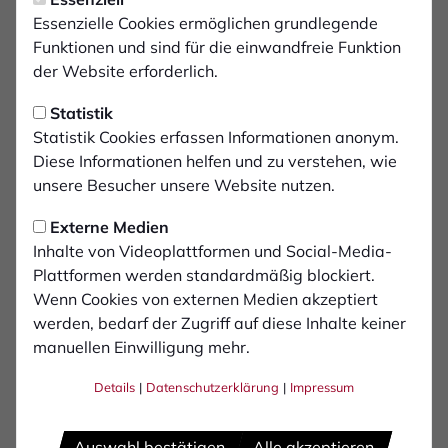
Freitag, 31.01.2025 18:11 Uhr
Einladung zur
Essenzielle Cookies ermöglichen grundlegende
Funktionen und sind für die einwandfreie Funktion
Jahreshauptversammlung
der Website erforderlich.
am 14.02.2025
Statistik
Statistik Cookies erfassen Informationen anonym.
Der 1. FC Bocholt 1900 e.V. lädt zur
Diese Informationen helfen und zu verstehen, wie
Jahreshauptversammlung ein. Die
unsere Besucher unsere Website nutzen.
Veranstaltung beginnt am 14.02.25 um 19
Externe Medien
Uhr in der EventRent Business-Lounge, neben
Inhalte von Videoplattformen und Social-Media-
dem Kunstrasenplatz, Am Hünting 19, 46399
Plattformen werden standardmäßig blockiert.
Bocholt.
Wenn Cookies von externen Medien akzeptiert
werden, bedarf der Zugriff auf diese Inhalte keiner
manuellen Einwilligung mehr.
Liebe Mitgliederinnen,liebe Mitglieder,
Details
|
Datenschutzerklärung
|
Impressum
es ist an der Zeit, eine Mitgliederversammlung
durchzuführen, um den geänderten Rhythmus des
Rechnungsjahres anzupassen.
Auswahl bestätigen
Alle akzeptieren