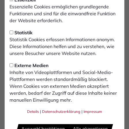
Dienstag, 11.06.2024 17:03 Uhr
Familientag am 29. Juni
Essenzielle Cookies ermöglichen grundlegende
Funktionen und sind für die einwandfreie Funktion
der Website erforderlich.
Am 29. Juni 2024 lädt der 1. FC Bocholt alle
Fans herzlich zum Familientag am Bocholter
Statistik
Hünting ein. Von 11 bis 17 Uhr erwartet euch
Statistik Cookies erfassen Informationen anonym.
auf dem Vereinsgelände ein Tag voller Spaß
Diese Informationen helfen und zu verstehen, wie
unsere Besucher unsere Website nutzen.
und Unterhaltung für die ganze Familie.
Externe Medien
Für die kleinen Schwatten-Fans gibt es jede Menge zu
Inhalte von Videoplattformen und Social-Media-
erleben: Hüpfburgen, Kinderschminken, eine Torwand
Plattformen werden standardmäßig blockiert.
und viele weitere Attraktionen sorgen für jede Menge
Wenn Cookies von externen Medien akzeptiert
Spaß und Action. Außerdem können sich die Kinder
werden, bedarf der Zugriff auf diese Inhalte keiner
beim Fußballgolf, Fußballkrocket und an der
manuellen Einwilligung mehr.
Torschussanlage austoben und ihr fußballerisches
Details
|
Datenschutzerklärung
|
Impressum
Talent beweisen.
Sportliche Highlights des Tages:
Auswahl bestätigen
Alle akzeptieren