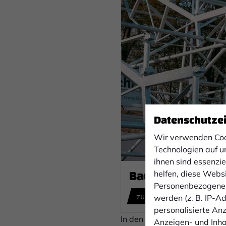
Datenschutze
Wir verwenden Coo
Technologien auf u
ihnen sind essenzi
Baufortschritt N
helfen, diese Webs
Personenbezogene 
zum Fotoalbum
werden (z. B. IP-Adr
personalisierte An
In den nächsten zwei Wochen
Anzeigen- und Inh