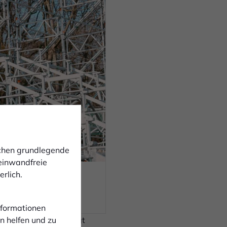
ichen grundlegende
 einwandfreie
rlich.
Informationen
samte Tribünenbau liegt
n helfen und zu