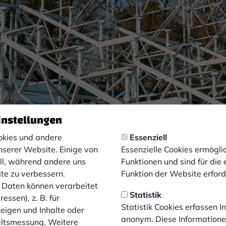
instellungen
kies und andere
Essenziell
nserer Website. Einige von
Essenzielle Cookies ermögl
ell, während andere uns
Funktionen und sind für die
ordtribüne (01. April 2026)
ite zu verbessern.
Funktion der Website erforde
Daten können verarbeitet
Statistik
essen), z. B. für
Statistik Cookies erfassen 
zeigen und Inhalte oder
 sollen bereits deutliche Fortschritte sichtbar sein. Der ge
anonym. Diese Informatione
altsmessung. Weitere