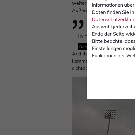
weiterhin im Zeitplan und s
Informationen über
Außengelände herzurichten 
Daten finden Sie in
Datenschutzerklär
Auswahl jederzeit 
Ende der Seite wid
In den kommenden Woc
Bitte beachte, dass
Daniel Ritte, Vorstandsmitglied
Einstellungen mögli
Architekt und Vorstandsmitgl
Funktionen der Web
kommen sehr gut voran. Mit d
sichtbar. In den kommenden 