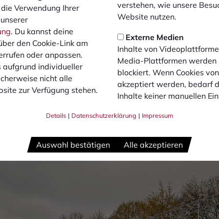
oll planmäßig Mitte Mai abgeschlossen sein. Anschließend is
verstehen, wie unsere Besu
 die Verwendung Ihrer
– unter anderem mit Pflasterarbeiten und Zaunanlagen.
Website nutzen.
 unserer
ung
. Du kannst deine
Externe Medien
über den Cookie-Link am
Inhalte von Videoplattforme
errufen oder anpassen.
hen werden die Fortschritte für alle deutlich erk
Media-Plattformen werden
 aufgrund individueller
blockiert. Wenn Cookies vo
 des 1. FC Bocholt
cherweise nicht alle
akzeptiert werden, bedarf de
ied Daniel Ritte ordnet den aktuellen Stand ein: „Wir sind ak
site zur Verfügung stehen.
Inhalte keiner manuellen Ei
em Aufbau der Stahlunterkonstruktion wird die Tribüne jetzt 
Wochen werden die Fortschritte für alle deutlich erkennbar s
Details
|
Datenschutzerklärung
|
Impressum
Auswahl bestätigen
Alle akzeptieren