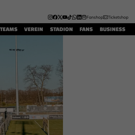
Fanshop
Ticketshop
TEAMS
VEREIN
STADION
FANS
BUSINESS