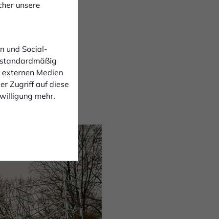
t vorgesehen, das
cher unsere
n und Social-
ennbar sein.
 standardmäßig
n externen Medien
r Zugriff auf diese
tuell voll im Plan und
nwilligung mehr.
Schritt für Schritt
ein.“