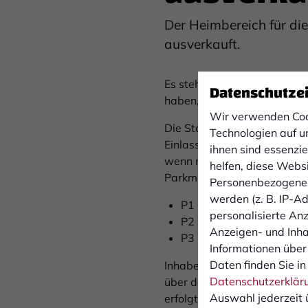
Der Heimbereich für di
ausverkauft.
Es stehen ausschließlich noc
Datenschutze
haben, können Sie sich ger
Wir verwenden Coo
Die Stadionöffnung erfolgt 
Technologien auf u
Einlasskontrollen durch den 
ihnen sind essenzi
wenn möglich, mit dem Rad o
helfen, diese Webs
Parkmöglichkeiten:
Personenbezogene 
werden (z. B. IP-Adr
P1 Heimbereich
personalisierte An
P2 Presse & VIP
Anzeigen- und Inh
P3 Gästebereich
Informationen über
Daten finden Sie in
Inhaber von Tickets für di
Datenschutzerklär
über den Haupteingang (Am 
Auswahl jederzeit 
erfolgt ausschließlich üb