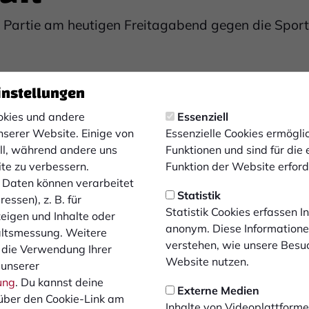
e Partie am heutigen Freitagabend gegen die Sport
h Tickets für den VIP-Stehplatzbereich zur Verfügung. Falls 
instellungen
ne an Paul Remmel unter
paul.remmel@all-about-sports.de
w
kies und andere
Essenziell
um 18:00 Uhr. Wir bitten um eine frühzeitige Anreise, damit 
nserer Website. Einige von
Essenzielle Cookies ermögl
Sicherheitsdienst trotzdem alle Fans pünktlich im Stadion si
ell, während andere uns
Funktionen und sind für die
der zu Fuß anreisen. Denn es gibt vor Ort nur eine begrenz
ite zu verbessern.
Funktion der Website erforde
Daten können verarbeitet
Statistik
essen), z. B. für
Statistik Cookies erfassen 
zeigen und Inhalte oder
anonym. Diese Informatione
altsmessung. Weitere
verstehen, wie unsere Besu
 die Verwendung Ihrer
Website nutzen.
 unserer
e Blöcke A-D und den VIP-Bereichen können den praemium P
ung
. Du kannst deine
Hünting 19, 46399 Bocholt) erreichen. Der Eingang für die 
Externe Medien
über den Cookie-Link am
er den separaten Gäste-Eingang am Hemdener Weg 165 (TuS 
Inhalte von Videoplattforme