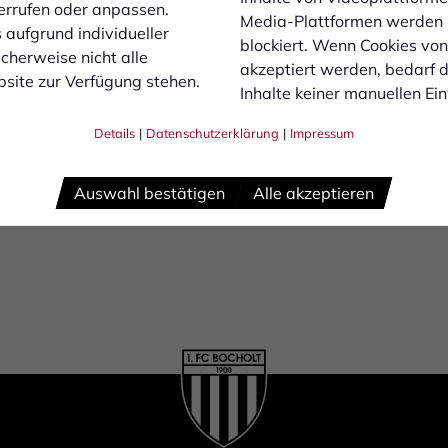
errufen oder anpassen.
kplatz „P3 Gast“ befindet.
Media-Plattformen werden
 aufgrund individueller
blockiert. Wenn Cookies vo
 ist im Gästebereich strikt untersagt. Sollten sie dennoch 
cherweise nicht alle
akzeptiert werden, bedarf de
ocholt von seinem Hausrecht gebraucht machen und die Pers
site zur Verfügung stehen.
Inhalte keiner manuellen Ei
Trikots oder anderen Fanartikeln der Siegener Mannschaft 
Details
|
Datenschutzerklärung
|
Impressum
m, dass das Abbrennen von Pyrotechnik und Feuertöpfen im
abhängig der zugehörigen Fangruppierung in jedem Fall unver
Auswahl bestätigen
Alle akzeptieren
erbot sanktioniert wird.