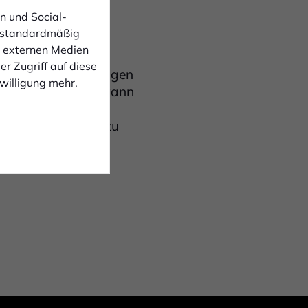
n und Social-
 standardmäßig
n externen Medien
r Zugriff auf diese
 Bei meinen bisherigen
nwilligung mehr.
 dürfen, deshalb kann
 meine Stärken
un, unsere Ziele zu