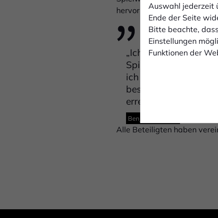
Auswahl jederzeit 
hervorragend zum 1. FC Boc
Ende der Seite wid
Bitte beachte, dass
Einstellungen mögli
„Ich freue mich riesi
Funktionen der Web
Spielen am Hünting h
ich es kaum erwarten
bestmöglich einbring
erreichen.“
Benjamin Friesen
Alle Beteiligten haben vere