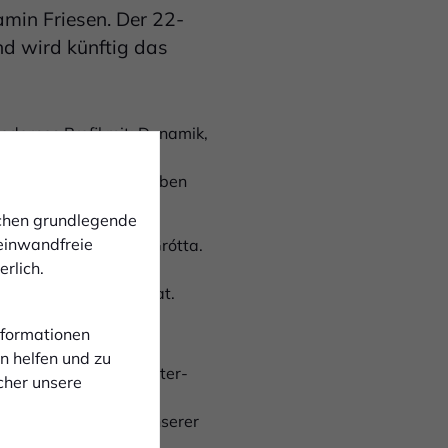
min Friesen. Der 22-
nd wird künftig das
modernes Profil mit: Dynamik,
 West war er beim SC
en erzielte Friesen sieben
ichen grundlegende
 einwandfreie
en Zweitligisten ÍF Grótta.
rlich.
u einem lauf- und
a-Spiele absolviert hat.
Informationen
n helfen und zu
 der uns auf der Achter-
cher unsere
en, bringt viel
werden sehr gut zu unserer
ät her ein Typ, der