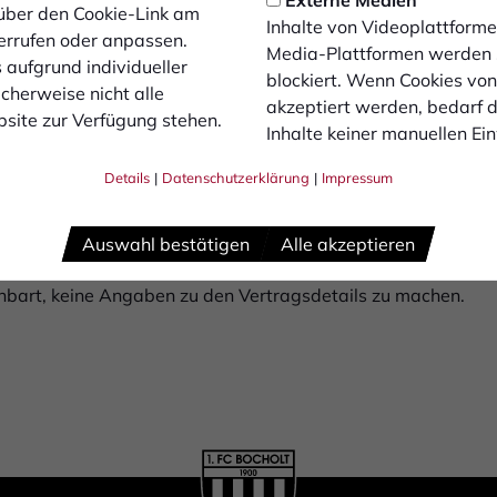
Externe Medien
über den Cookie-Link am
holt passt.“
Inhalte von Videoplattforme
errufen oder anpassen.
Media-Plattformen werden
 aufgrund individueller
blockiert. Wenn Cookies vo
cherweise nicht alle
akzeptiert werden, bedarf de
g auf die neue Herausforderung beim 1. FC Bocholt.
site zur Verfügung stehen.
Inhalte keiner manuellen Ei
abe ich die besondere Atmosphäre bereits erleben
, jetzt selbst für den FCB aufzulaufen. Ich möchte
Details
|
Datenschutzerklärung
|
Impressum
en und gemeinsam mit der Mannschaft alles dafür t
Auswahl bestätigen
Alle akzeptieren
inbart, keine Angaben zu den Vertragsdetails zu machen.