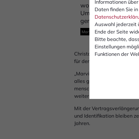
Informationen über
wohl. Der Verein, di
Daten finden Sie in
Umso mehr freue ich 
Datenschutzerklär
gemeinsam noch viel
Auswahl jederzeit 
Ende der Seite wid
Marvin Lorch selbst sagt zu se
Bitte beachte, dass
Einstellungen mögli
Christopher Schorch, Sport-
Funktionen der Web
für den Verein:
„Marvin ist weit mehr als nur
alles gibt. Seine Einstellu
menschlich ist er ein hera
weitergehen.“
Mit der Vertragsverlängerun
und Identifikation bleiben 
Jahren.