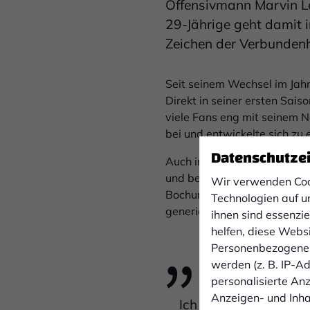
Offensivmann Marvin Lo
29-Jährige geht damit i
Zeichen der Verbundenh
Seit seinem Wechsel im Jah
Direkt in seiner ersten Sais
viele Fans eng mit seinem N
bei und entwickelte sich zu 
Datenschutze
Auch in der aktuellen Saison 
und bereitete drei weitere 
Wir verwenden Coo
Bochum II, das über die Kan
Technologien auf u
generierte.
ihnen sind essenzi
helfen, diese Webs
Personenbezogene 
werden (z. B. IP-Adr
personalisierte An
Anzeigen- und Inh
Ich bin unglaublich d