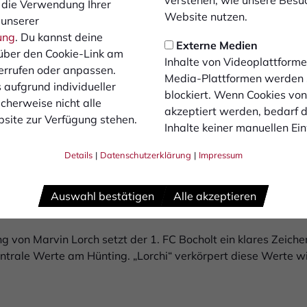
 die Verwendung Ihrer
e Mannschaft und die Fans sind für mich längst wie
Website nutzen.
 unserer
mich, meinen Weg weiterhin bei den Schwatten fo
ung
. Du kannst deine
e besondere Momente zu erleben.
Externe Medien
über den Cookie-Link am
Inhalte von Videoplattforme
errufen oder anpassen.
iner Verlängerung:
Media-Plattformen werden
 aufgrund individueller
blockiert. Wenn Cookies vo
cherweise nicht alle
akzeptiert werden, bedarf de
Geschäftsführer des 1. FC Bocholt, betont die besondere Be
site zur Verfügung stehen.
Inhalte keiner manuellen Ei
Details
|
Datenschutzerklärung
|
Impressum
 ein Spieler. Er ist eine Identifikationsfigur. Einer, der den V
ng, seine Konstanz und seine Leidenschaft machen ihn zu eine
usragender Typ. Umso mehr freut es mich, dass wir diesen g
Auswahl bestätigen
Alle akzeptieren
g von Marvin Lorch setzt der 1. FC Bocholt ein klares Zeichen
zentrale Werte am Hünting. „Lorchi“ verkörpert diese Werte wi