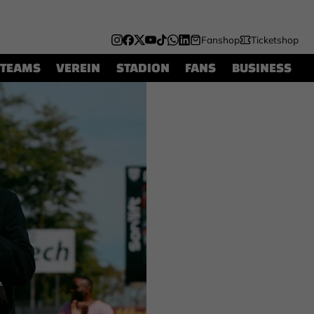
Fanshop
Ticketshop
TEAMS
VEREIN
STADION
FANS
BUSINESS