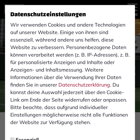
Datenschutzeinstellungen
Menü
Wir verwenden Cookies und andere Technologien
auf unserer Website. Einige von ihnen sind
essenziell, während andere uns helfen, diese
Website zu verbessern. Personenbezogene Daten
können verarbeitet werden (z. B. IP-Adressen), z. B.
für personalisierte Anzeigen und Inhalte oder
Anzeigen- und Inhaltsmessung. Weitere
Informationen über die Verwendung Ihrer Daten
finden Sie in unserer
Datenschutzerklärung
. Du
kannst deine Auswahl jederzeit über den Cookie-
Link am Ende der Seite widerrufen oder anpassen.
Bitte beachte, dass aufgrund individueller
Einstellungen möglicherweise nicht alle Funktionen
Foto: Monika Gajdzik
der Website zur Verfügung stehen.
PROFIS
Essenziell