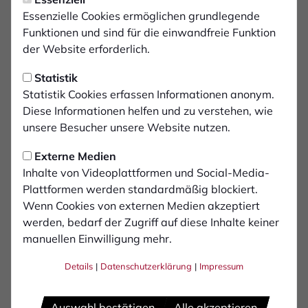
Nachholspiel bei SF Lotte
Essenzielle Cookies ermöglichen grundlegende
terminiert
Funktionen und sind für die einwandfreie Funktion
der Website erforderlich.
Der Westdeutsche Fußballverband hat nun
Statistik
das Nachholspiel des 1. FC Bocholt bei den
Statistik Cookies erfassen Informationen anonym.
Sportfreunden Lotte terminiert. Die Partie des
Diese Informationen helfen und zu verstehen, wie
26. Spieltags findet am Mittwoch, den 29.
unsere Besucher unsere Website nutzen.
April 2026, um 19:30 Uhr im Stadion am
Externe Medien
Lotter Kreuz statt. Das ursprünglich für den
Inhalte von Videoplattformen und Social-Media-
14. März angesetzte Match ist damals
Plattformen werden standardmäßig blockiert.
kurzfristig witterungsbedingt ausgefallen.
Wenn Cookies von externen Medien akzeptiert
werden, bedarf der Zugriff auf diese Inhalte keiner
manuellen Einwilligung mehr.
Details
|
Datenschutzerklärung
|
Impressum
SF Lotte
1. FC Bocholt
Auswahl bestätigen
Alle akzeptieren