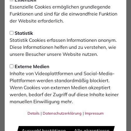
Mittwoch, 18.03.2026 08:21 Uhr
Ansetzungen der Spieltage
Essenzielle Cookies ermöglichen grundlegende
Funktionen und sind für die einwandfreie Funktion
28-30: FCB immer samstags
der Website erforderlich.
Statistik
Der Westdeutsche Fussballverband hat die
Statistik Cookies erfassen Informationen anonym.
Spieltage 28 - 30 der Regionalliga West
Diese Informationen helfen und zu verstehen, wie
terminiert. Demnach spielt der FCB alle seiner
unsere Besucher unsere Website nutzen.
Partien klassisch samstags um 14 Uhr.
Externe Medien
Inhalte von Videoplattformen und Social-Media-
Plattformen werden standardmäßig blockiert.
Wenn Cookies von externen Medien akzeptiert
Die Termine in der Übersicht:
werden, bedarf der Zugriff auf diese Inhalte keiner
manuellen Einwilligung mehr.
Samstag, 04. April, 14:00 Uhr - Wuppertaler SV (A)
Samstag, 11. April, 14:00 Uhr - SV Rödinghausen
Details
|
Datenschutzerklärung
|
Impressum
(H)
Samstag, 18. April, 14:00 Uhr - VFL Bochum II (A)
Auswahl bestätigen
Alle akzeptieren