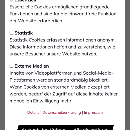
100 zusätzliche Tickets für
Essenzielle Cookies ermöglichen grundlegende
das Pokalspiel gegen
Funktionen und sind für die einwandfreie Funktion
der Website erforderlich.
Duisburg
Statistik
Der 1. FC Bocholt kann für das
Statistik Cookies erfassen Informationen anonym.
Diese Informationen helfen und zu verstehen, wie
Niederrheinpokal-Halbfinale gegen den MSV
unsere Besucher unsere Website nutzen.
Duisburg am 28. März (15 Uhr) zusätzliche
Tickets zur Verfügung stellen. Nach
Externe Medien
konstruktiven Gesprächen mit der Stadt
Inhalte von Videoplattformen und Social-Media-
Plattformen werden standardmäßig blockiert.
Bocholt konnte die Stadionkapazität im
Wenn Cookies von externen Medien akzeptiert
praemium Park kurzfristig um 100 Stehplätze
werden, bedarf der Zugriff auf diese Inhalte keiner
erhöht werden.
manuellen Einwilligung mehr.
Details
|
Datenschutzerklärung
|
Impressum
Die zusätzlichen Tickets gehen exklusiv an Mitglieder
und Stehplatz-Dauerkarteninhaber des 1. FC Bocholt,
die beim ersten Vorverkaufstag am 9. März kein Ticket
Auswahl bestätigen
Alle akzeptieren