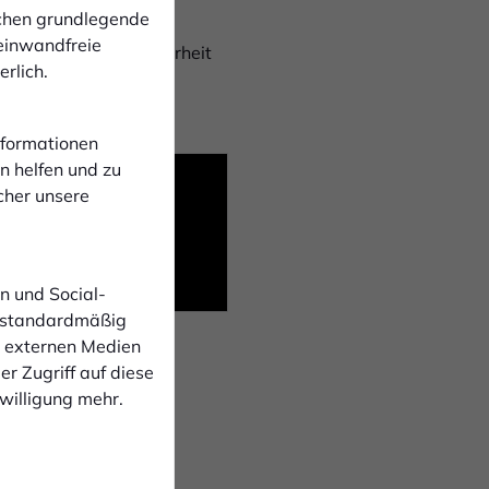
ichen grundlegende
 einwandfreie
pielbar ist. Die Sicherheit
rlich.
Informationen
n helfen und zu
cher unsere
t
n und Social-
 standardmäßig
n externen Medien
r Zugriff auf diese
nwilligung mehr.