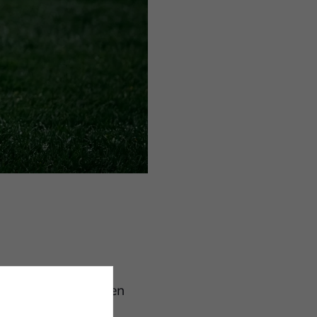
 FC Bocholt bei den
sagt.