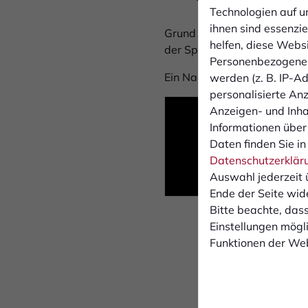
Technologien auf u
ihnen sind essenzi
Grund für die Absage sind st
helfen, diese Webs
der Spieler kann unter den 
Personenbezogene 
Ein Nachholtermin für die P
werden (z. B. IP-Adr
personalisierte An
Anzeigen- und Inh
Informationen über
Daten finden Sie in
Datenschutzerklär
Auswahl jederzeit 
Ende der Seite wid
Bitte beachte, dass
Einstellungen mögli
Funktionen der Web