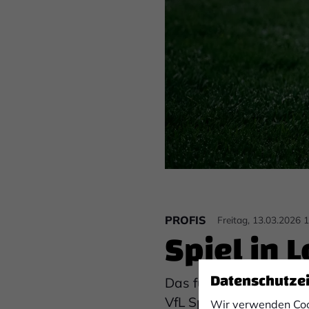
PROFIS
Freitag, 13.03.2026 
Spiel in 
Datenschutze
Das für morgigen Samst
VfL Sportfreunde Lotte
Wir verwenden Coo