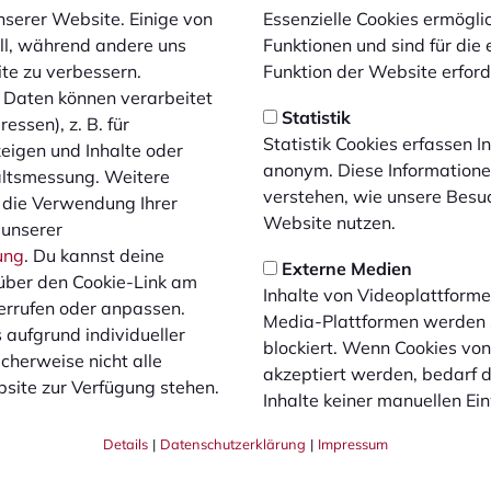
nserer Website. Einige von
Essenzielle Cookies ermögl
ell, während andere uns
Funktionen und sind für die
arke Regenfälle in Lotte, durch die der Platz derzeit nicht bes
ite zu verbessern.
Funktion der Website erforde
aktuellen Bedingungen nicht gewährleistet werden.
Daten können verarbeitet
Statistik
artie wird zu einem späteren Zeitpunkt bekanntgegeben.
essen), z. B. für
Statistik Cookies erfassen 
zeigen und Inhalte oder
anonym. Diese Informatione
altsmessung. Weitere
verstehen, wie unsere Besu
SF Lotte
1. FC Bochol
 die Verwendung Ihrer
Website nutzen.
 unserer
ung
. Du kannst deine
Externe Medien
Liveticker
Spiel-Infos
über den Cookie-Link am
Inhalte von Videoplattforme
errufen oder anpassen.
Media-Plattformen werden
 aufgrund individueller
blockiert. Wenn Cookies vo
cherweise nicht alle
akzeptiert werden, bedarf de
site zur Verfügung stehen.
Inhalte keiner manuellen Ei
Details
|
Datenschutzerklärung
|
Impressum